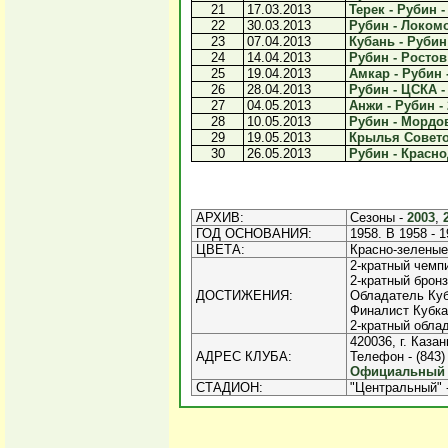
21
17.03.2013
Терек - Рубин -
22
30.03.2013
Рубин - Локомо
23
07.04.2013
Кубань - Рубин 
24
14.04.2013
Рубин - Ростов 
25
19.04.2013
Амкар - Рубин -
26
28.04.2013
Рубин - ЦСКА - 
27
04.05.2013
Анжи - Рубин - 
28
10.05.2013
Рубин - Мордов
29
19.05.2013
Крылья Советов
30
26.05.2013
Рубин - Краснод
АРХИВ:
Сезоны -
2003
,
ГОД ОСНОВАНИЯ:
1958. В 1958 - 1
ЦВЕТА:
Красно-зеленые
2-кратный чемпи
2-кратный бронз
ДОСТИЖЕНИЯ:
Обладатель Куб
Финалист Кубка 
2-кратный облад
420036, г. Казан
АДРЕС КЛУБА:
Телефон - (843) 
Официальный и
СТАДИОН:
"Центральный" 