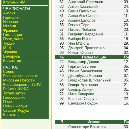
32
Анатолий Савельев
09
Клубный ЧМ
33
Антон Казанский
24
ЧЕМПИОНАТЫ:
40
Вагиз Галиулин
10
Англия
51
Асланбек Сикоев
11
Германия
53
Аршен Цаголов
10
Испания
55
Гекхан Тёре
20
Италия
57
Никита Лобанов
20
Франция
61
Гекдениз Карадениз
11
Голландия
66
Бибарс Натхо
18
Португалия
Турция
90
Янн М'Вила
29
MLS
95
Дмитрий Прокопенко
04
Украина
98
Роман Степин
02
Беларусь
№
Нападающие
Го
Казахстан
22
Владимир Дядюн
12
38
Герман Сергеев
05
РАЗНОЕ:
46
Нозим Бабаджанов
07
Видео
49
Джамбулат Калаев
07
Российские новости
Мировые Новости
54
Владислав Шпитальный
05
Коэффициенты УЕФА
56
Геворг Арутюнян
21
Рейтинг ФИФА
69
Сердар Азмун
01
Тотализатор
72
Ника Качарава
13
Голосование
97
Каспарс Сварупс
22
Поиск
99
Саломон Рондон
16
Новый Форум
Старый Форум
Контакты
П
Игроки
Го
Сальваторе Боккетти
30