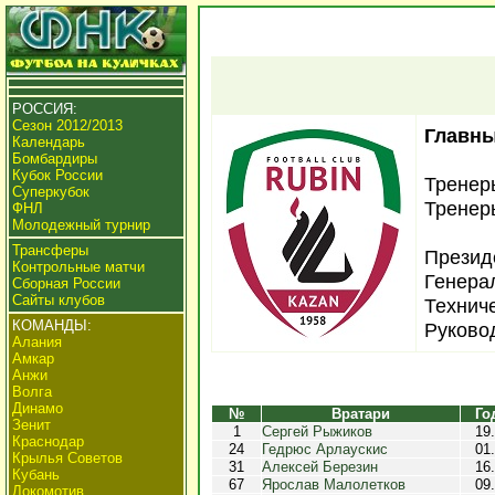
РОССИЯ:
Сезон 2012/2013
Главны
Календарь
Бомбардиры
Кубок России
Тренер
Суперкубок
Тренер
ФНЛ
Молодежный турнир
Трансферы
Презид
Контрольные матчи
Генера
Сборная России
Сайты клубов
Технич
КОМАНДЫ:
Руково
Алания
Амкар
Анжи
Волга
Динамо
№
Вратари
Го
Зенит
1
Сергей Рыжиков
19
Краснодар
24
Гедрюс Арлаускис
01
Крылья Советов
31
Алексей Березин
16
Кубань
67
Ярослав Малолетков
09
Локомотив