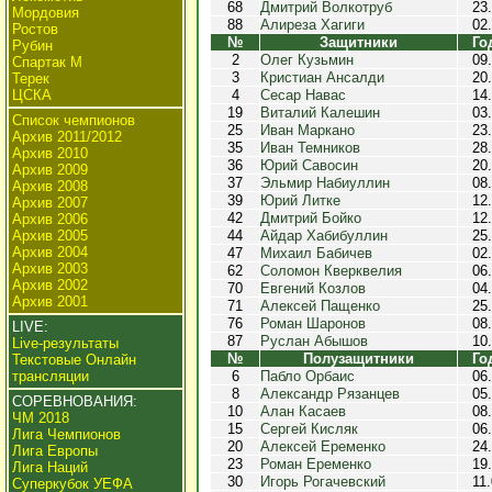
68
Дмитрий Волкотруб
23
Мордовия
88
Алиреза Хагиги
02
Ростов
№
Защитники
Го
Рубин
2
Олег Кузьмин
09
Спартак М
3
Кристиан Ансалди
20
Терек
ЦСКА
4
Сесар Навас
14
19
Виталий Калешин
03
Список чемпионов
25
Иван Маркано
23
Архив 2011/2012
35
Иван Темников
28
Архив 2010
36
Юрий Савосин
20
Архив 2009
37
Эльмир Набиуллин
08
Архив 2008
39
Юрий Литке
12
Архив 2007
42
Дмитрий Бойко
12
Архив 2006
Архив 2005
44
Айдар Хабибуллин
25
Архив 2004
47
Михаил Бабичев
02
Архив 2003
62
Соломон Кверквелия
06
Архив 2002
70
Евгений Козлов
04
Архив 2001
71
Алексей Пащенко
25
76
Роман Шаронов
08
LIVE:
87
Руслан Абышов
10
Live-результаты
№
Полузащитники
Го
Текстовые Онлайн
трансляции
6
Пабло Орбаис
06
8
Александр Рязанцев
05
СОРЕВНОВАНИЯ:
10
Алан Касаев
08
ЧМ 2018
15
Сергей Кисляк
06
Лига Чемпионов
20
Алексей Еременко
24
Лига Европы
23
Роман Еременко
19
Лига Наций
30
Игорь Рогачевский
11
Суперкубок УЕФА