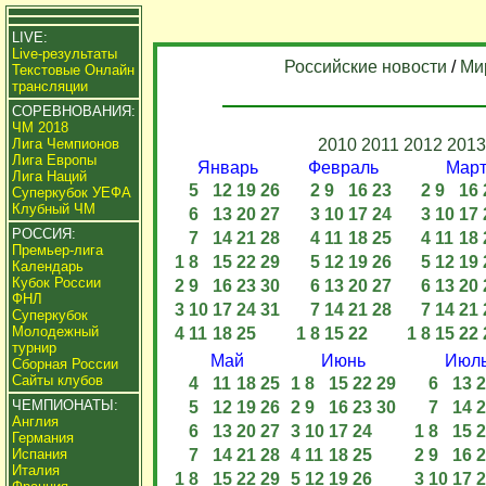
LIVE:
Live-результаты
Российские новости
/
Ми
Текстовые Онлайн
трансляции
СОРЕВНОВАНИЯ:
ЧМ 2018
Лига Чемпионов
2010
2011
2012
2013
Лига Европы
Январь
Февраль
Мар
Лига Наций
5
12
19
26
2
9
16
23
2
9
16
Суперкубок УЕФА
Клубный ЧМ
6
13
20
27
3
10
17
24
3
10
17
РОССИЯ:
7
14
21
28
4
11
18
25
4
11
18
Премьер-лига
1
8
15
22
29
5
12
19
26
5
12
19
Календарь
Кубок России
2
9
16
23
30
6
13
20
27
6
13
20
ФНЛ
3
10
17
24
31
7
14
21
28
7
14
21
Суперкубок
Молодежный
4
11
18
25
1
8
15
22
1
8
15
22
турнир
Май
Июнь
Июл
Сборная России
Сайты клубов
4
11
18
25
1
8
15
22
29
6
13
2
ЧЕМПИОНАТЫ:
5
12
19
26
2
9
16
23
30
7
14
2
Англия
6
13
20
27
3
10
17
24
1
8
15
2
Германия
Испания
7
14
21
28
4
11
18
25
2
9
16
2
Италия
1
8
15
22
29
5
12
19
26
3
10
17
2