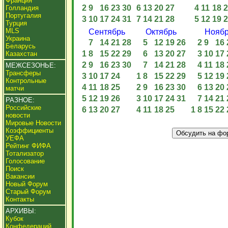
Франция
2
9
16
23
30
6
13
20
27
4
11
18
2
Голландия
Португалия
3
10
17
24
31
7
14
21
28
5
12
19
2
Турция
MLS
Сентябрь
Октябрь
Нояб
Украина
7
14
21
28
5
12
19
26
2
9
16
Беларусь
1
8
15
22
29
6
13
20
27
3
10
17
Казахстан
2
9
16
23
30
7
14
21
28
4
11
18
МЕЖСЕЗОНЬЕ:
Трансферы
3
10
17
24
1
8
15
22
29
5
12
19
Контрольные
4
11
18
25
2
9
16
23
30
6
13
20
матчи
5
12
19
26
3
10
17
24
31
7
14
21
РАЗНОЕ:
Российские
6
13
20
27
4
11
18
25
1
8
15
22
новости
Мировые Новости
Коэффициенты
УЕФА
Рейтинг ФИФА
Тотализатор
Голосование
Поиск
Вакансии
Новый Форум
Старый Форум
Контакты
АРХИВЫ:
Кубок
Конфедераций