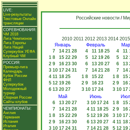
LIVE:
Live-результаты
Российские новости
/
Ми
Текстовые Онлайн
трансляции
СОРЕВНОВАНИЯ:
ЧМ 2018
Лига Чемпионов
2010
2011
2012
2013
2014
2015
Лига Европы
Январь
Февраль
Мар
Лига Наций
7
14
21
28
4
11
18
25
4
11
Суперкубок УЕФА
Клубный ЧМ
1
8
15
22
29
5
12
19
26
5
12
РОССИЯ:
2
9
16
23
30
6
13
20
27
6
13
Премьер-лига
3
10
17
24
31
7
14
21
28
7
14
Календарь
Кубок России
4
11
18
25
1
8
15
22
1
8
15
ФНЛ
5
12
19
26
2
9
16
23
2
9
16
Суперкубок
Молодежный
6
13
20
27
3
10
17
24
3
10
17
турнир
Май
Июнь
Июл
Сборная России
Сайты клубов
6
13
20
27
3
10
17
24
1
8
15
ЧЕМПИОНАТЫ:
7
14
21
28
4
11
18
25
2
9
16
Англия
1
8
15
22
29
5
12
19
26
3
10
17
Германия
Испания
2
9
16
23
30
6
13
20
27
4
11
18
Италия
3
10
17
24
31
7
14
21
28
5
12
19