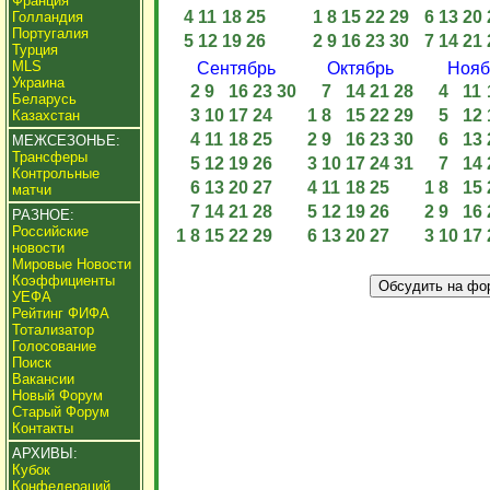
Франция
4
11
18
25
1
8
15
22
29
6
13
20
Голландия
Португалия
5
12
19
26
2
9
16
23
30
7
14
21
Турция
MLS
Сентябрь
Октябрь
Нояб
Украина
2
9
16
23
30
7
14
21
28
4
11
Беларусь
3
10
17
24
1
8
15
22
29
5
12
Казахстан
4
11
18
25
2
9
16
23
30
6
13
МЕЖСЕЗОНЬЕ:
Трансферы
5
12
19
26
3
10
17
24
31
7
14
Контрольные
6
13
20
27
4
11
18
25
1
8
15
матчи
7
14
21
28
5
12
19
26
2
9
16
РАЗНОЕ:
Российские
1
8
15
22
29
6
13
20
27
3
10
17
новости
Мировые Новости
Коэффициенты
УЕФА
Рейтинг ФИФА
Тотализатор
Голосование
Поиск
Вакансии
Новый Форум
Старый Форум
Контакты
АРХИВЫ:
Кубок
Конфедераций