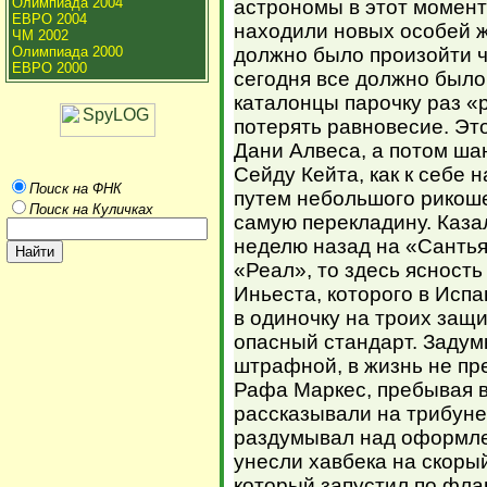
Олимпиада 2004
астрономы в этот момент
ЕВРО 2004
находили новых особей ж
ЧМ 2002
Олимпиада 2000
должно было произойти ч
ЕВРО 2000
сегодня все должно было
каталонцы парочку раз «
потерять равновесие. Эт
Дани Алвеса, а потом шан
Сейду Кейта, как к себе 
Поиск на ФНК
путем небольшого рикоше
Поиск на Куличках
самую перекладину. Каза
неделю назад на «Санть
«Реал», то здесь ясност
Иньеста, которого в Исп
в одиночку на троих защ
опасный стандарт. Задум
штрафной, в жизнь не пр
Рафа Маркес, пребывая в
рассказывали на трибуне 
раздумывал над оформле
унесли хавбека на скорый
который запустил по флан