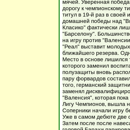
мячей. Уверенная победа
дорогу к чемпионскому т
титул в 19-й раз в своей
домашней победы над "В
Класико" фактически лиш
"Барселону". Большинств
на игру против "Валенси
"Реал" выставит молодых
ближайшего резерва. Одн
Место в основе лишился 
которого заменил воспит
полузащиты вновь распо
пару форвардов составил
того, германский защитн
заменял дисквалифициро
"Валенсия", которая пока
Лигу Чемпионов, вышла н
Соперники начали игру бе
Уже в самом дебюте две 
Затем после после наве
головой Барахи парирова