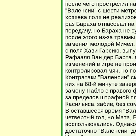
после чего прострелил н
"Валенсии" с шести метр
хозяева поля не реализо
раз Бараха отпасовал на
передачу, но Бараха не с
после этого из-за травмы
заменил молодой Мичел. 
с поля Хави Гарсию, вып
Рафаэля Ван дер Варта. 
изменений в игре не про
контролировал мяч, но п
Контратаки "Валенсии" с
них на 68-й минуте заве
замену Пабло с правого ф
за пределов штрафной п
Касильяса, забив, без со
В оставшееся время "Вал
четвертый гол, но Мата,
воспользовались. Однако
достаточно "Валенсии" д