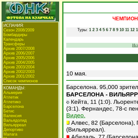
ЧЕМПИОНА
ИСПАНИЯ:
Туры:
1
2
3
4
5
6
7
8
9
10
11
12
1
Сезон 2008/2009
Бомбардиры
Календарь
Трансферы
Исп
Архив 2007/2008
Архив 2006/2007
Архив 2005/2006
Архив 2004/2005
Архив 2003/2004
Архив 2002/2003
10 мая.
Архив 2001/2002
Список чемпионов
Барселона. 95,000 зрител
КОМАНДЫ:
Альмерия
БАРСЕЛОНА - ВИЛЬЯРРЕ
Атлетик
Кейта, 11 (1:0). Льоренте,
Атлетико
Барселона
(3:1). Фернандес, 78-с пен
Бетис
Видео.
Валенсия
Вальядолид
Алвес, 82 (Барселона), 
Вильярреал
(Вильярреал).
Депортиво
Малага
Абидаль, 77 (Барселона