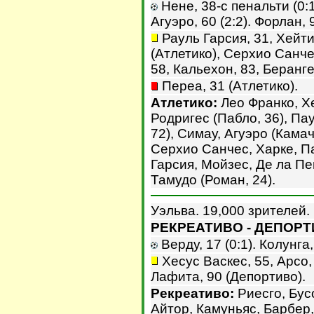
Нене, 38-с пенальти (0:1)
Агуэро, 60 (2:2). Форлан, 9
Рауль Гарсия, 31, Хейтин
(Атлетико), Серхио Санче
58, Кальехон, 83, Беранге
Переа, 31 (Атлетико).
Атлетико:
Лео Франко, Х
Родригес (Пабло, 36), Па
72), Симау, Агуэро (Камач
Серхио Санчес, Харке, Па
Гарсия, Мойзес, Де ла Пе
Тамудо (Роман, 24).
Уэльва. 19,000 зрителей.
РЕКРЕАТИВО - ДЕПОРТИ
Верду, 17 (0:1). Колунга,
Хесус Васкес, 55, Арсо,
Лафита, 90 (Депортиво).
Рекреативо:
Риесго, Бусо
Айтор, Камуньяс, Барбер,