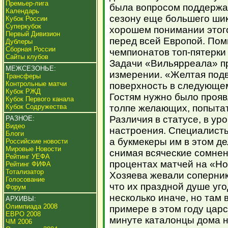
Премьер-лига
была вопросом поддержа
Календарь
сезону еще большего шик
Кубок России
Суперкубок
хорошем понимании этог
Первый Дивизион
перед всей Европой. Помн
Дублеры
Сборная России
чемпионатов топ-пятерки
Сайты клубов
Задачи «Вильярреала» п
МЕЖСЕЗОНЬЕ:
измерении. «Желтая подв
Трансферы
Контрольные матчи
поверхность в следующем
Кубок РЖД
Гостям нужно было проявл
Кубок Первого канала
Кубок Содружества
толпе желающих, попытать
Различия в статусе, в ур
РАЗНОЕ:
Видео
настроения. Специалисты
Блоги
а букмекеры им в этом д
Российские новости
Мировые Новости
снимая всяческие сомнен
Рейтинг УЕФА
процентах матчей на «Ноу
Рейтинг ФИФА
Тотализатор
Хозяева жевали соперник
Голосование
что их праздной душе уг
Форум
несколько иначе, но там 
АРХИВЫ:
Олимпиада 2008
примере в этом году царс
ЕВРО 2008
минуте каталонцы дома не
ЧМ 2006