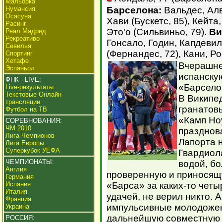
Мальорка
Нумансия
Барселона:
Вальдес, Алв
Осасуна
Хави (Бускетс, 85), Кейта
Расинг
Это'о (Сильвиньо, 79).
Ви
Реал Мадрид
Рекреативо
Гонсало, Годин, Капдевил
Севилья
(Фернандес, 72), Кани, Ро
Спортинг
Хетафе
Вчерашне
Эспаньол
испанску
ФНК - LIVE:
«Барсело
Live-результаты
Текстовые Онлайн
В Википе
трансляции
гранатов
Футбол на ТВ
«Камп Но
СОРЕВНОВАНИЯ:
ЧМ 2010
празднов
Лига Чемпионов
Лапорта 
Лига Европы
Суперкубок УЕФА
Гвардиол
ЧЕМПИОНАТЫ:
водой, б
Англия
проверенную и приносящую
Германия
Испания
«Барса» за каких-то четы
Италия
удачей, не верил никто. А
Франция
импульсивные молодожен
Украина
дальнейшую совместную 
РОССИЯ: