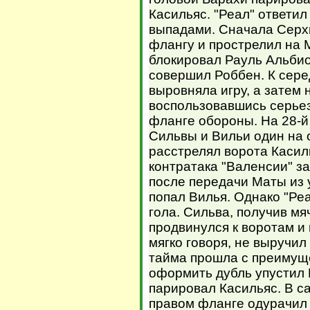
Касильяс. "Реал" ответи
выпадами. Сначала Серх
флангу и прострелил на 
блокировал Рауль Альбио
совершил Роббен. К сере
выровняла игру, а затем
воспользовавшись серье
фланге обороны. На 28-й
Сильвы и Вильи один на 
расстрелял ворота Касил
контратака "Валенсии" з
после передачи Маты из 
попал Вилья. Однако "Ре
гола. Сильва, получив мя
продвинулся к воротам и
мягко говоря, не выручил
тайма прошла с преимущ
оформить дубль упустил М
парировал Касильяс. В с
правом фланге одурачил 