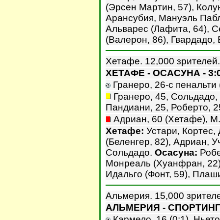
(Эрсен Мартин, 57), Колу
Арансубия, Мануэль Пабл
Альварес (Лафита, 64), С
(Валерон, 86), Гвардадо, 
Хетафе. 12,000 зрителей.
ХЕТАФЕ - ОСАСУНА - 3:
Гранеро, 26-с пенальти (1
Гранеро, 45, Сольдадо, 
Пандиани, 25, Роберто, 25
Адриан, 60 (Хетафе), М.
Хетафе:
Устари, Кортес, 
(Беленгер, 82), Адриан, У
Сольдадо.
Осасуна:
Робе
Монреаль (Хуанфран, 22)
Идальго (Фонт, 59), Плаш
Альмерия. 15,000 зрител
АЛЬМЕРИЯ - СПОРТИНГ 
Кармело, 16 (0:1). Ньето, 