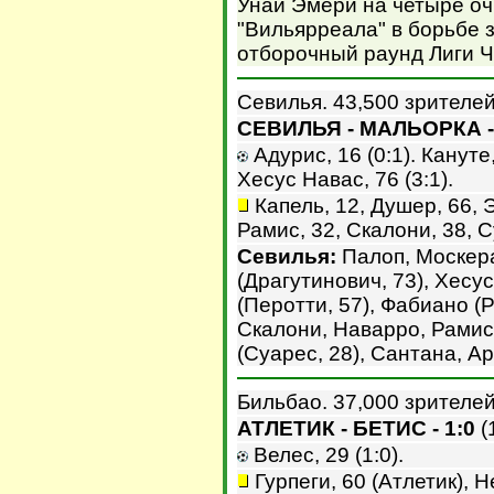
Унаи Эмери на четыре очк
"Вильярреала" в борьбе з
отборочный раунд Лиги 
Севилья. 43,500 зрителей
СЕВИЛЬЯ - МАЛЬОРКА - 
Адурис, 16 (0:1). Кануте,
Хесус Навас, 76 (3:1).
Капель, 12, Душер, 66, 
Рамис, 32, Скалони, 38, С
Севилья:
Палоп, Москера
(Драгутинович, 73), Хесу
(Перотти, 57), Фабиано (Р
Скалони, Наварро, Рамис,
(Суарес, 28), Сантана, Ар
Бильбао. 37,000 зрителей
АТЛЕТИК - БЕТИС - 1:0
(1
Велес, 29 (1:0).
Гурпеги, 60 (Атлетик), Н