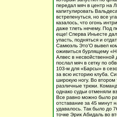
передал мяч в центр на 
капитулировать Вальдеса
встрепенуться, но все уг
казалось, что огонь интр
даже тлеть нечему. Под 
еще! Сперва Иньесте дал
упасть, подняться и отда
Самюэль Это’О вывел ком
оживиться бурлящему «Но
Алвес в несвойственной 
послал мяч в сетку по об
103-м для «Барсы» в сез
за всю историю клуба. С
широкую ногу. Во втором
различные трюки. Команда
однако судьи отменяли вз
Все равно можно было ра
отставание за 45 минут 
удавалось. Так было до 
точке Эрик Абидаль во в