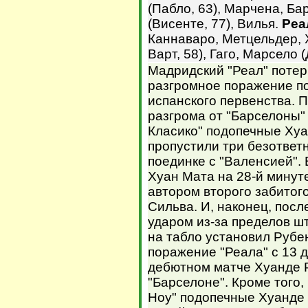
(Пабло, 63), Марчена, Ба
(Висенте, 77), Вилья.
Реа
Каннаваро, Метцельдер, 
Варт, 58), Гаго, Марсело 
Мадридский "Реал" потер
разгромное поражение по
испанского первенства. 
разгрома от "Барселоны"
Класико" подопечные Ху
пропустили три безответн
поединке с "Валенсией".
Хуан Мата на 28-й минуте
автором второго забитого
Сильва. И, наконец, пос
ударом из-за пределов 
на табло установил Рубе
поражение "Реала" с 13 д
дебютном матче Хуанде Р
"Барселоне". Кроме того
Ноу" подопечные Хуанде 