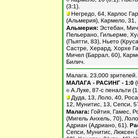
(3:1).
Негредо, 64, Карлос Гар
(Альмерия), Кармело, 31, 
Альмерия:
Эстебан, Миче
Пельерано, Гильерме, Ху
(Пьятти, 83), Ньето (Круса
Састре, Херард, Хорхе Г
Мичел (Баррал, 60), Карме
Билич.
Малага. 23,000 зрителей.
МАЛАГА - РАСИНГ - 1:0
(
А.Луке, 87-с пенальти (1:
Дуда, 13, Лоло, 40, Роса
12, Мунитис, 13, Сепси, 5
Малага:
Гойтия, Гамес, Р
(Мигель Анхель, 70), Лоло
Адриан (Адриано, 61).
Ра
Сепси, Мунитис, Люксен (