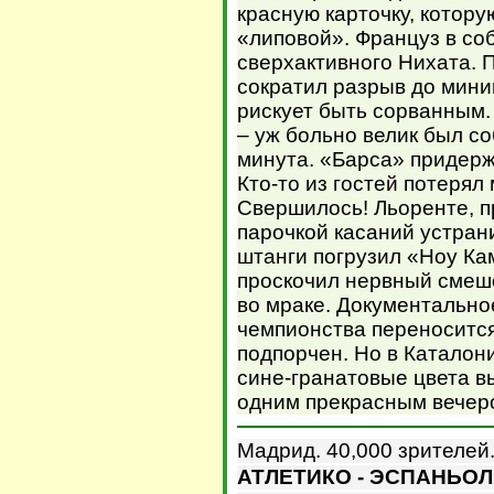
красную карточку, котор
«липовой». Француз в с
сверхактивного Нихата. 
сократил разрыв до миним
рискует быть сорванным.
– уж больно велик был со
минута. «Барса» придерж
Кто-то из гостей потерял
Свершилось! Льоренте, п
парочкой касаний устран
штанги погрузил «Ноу Ка
проскочил нервный смешо
во мраке. Документальн
чемпионства переносится
подпорчен. Но в Каталони
сине-гранатовые цвета в
одним прекрасным вечеро
Мадрид. 40,000 зрителей
АТЛЕТИКО - ЭСПАНЬОЛ -