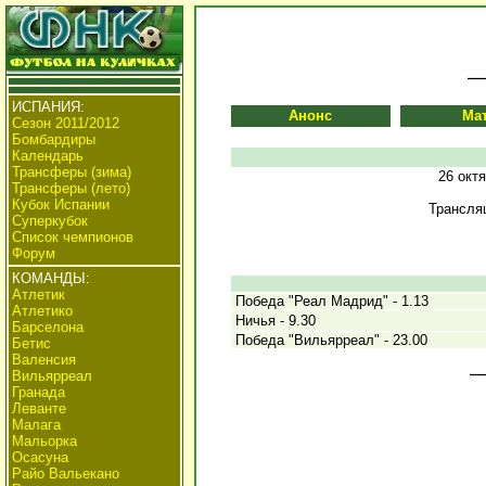
ИСПАНИЯ:
Анонс
Ма
Сезон 2011/2012
Бомбардиры
Календарь
Трансферы (зима)
26 окт
Трансферы (лето)
Кубок Испании
Трансля
Суперкубок
Список чемпионов
Форум
КОМАНДЫ:
Атлетик
Победа "Реал Мадрид" - 1.13
Атлетико
Ничья - 9.30
Барселона
Победа "Вильярреал" - 23.00
Бетис
Валенсия
Вильярреал
Гранада
Леванте
Малага
Мальорка
Осасуна
Райо Вальекано