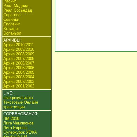
Расинг
Реал Мадрид
Реал Сосьедад
Сарагоса
Севилья
Спортинг
Хетафе
Эспаньол
АРХИВЫ:
Архив 2010/2011
Архив 2009/2010
Архив 2008/2009
Архив 2007/2008
Архив 2006/2007
Архив 2005/2006
Архив 2004/2005
Архив 2003/2004
Архив 2002/2003
Архив 2001/2002
LIVE:
Live-результаты
Текстовые Онлайн
трансляции
СОРЕВНОВАНИЯ:
ЧМ 2018
Лига Чемпионов
Лига Европы
Суперкубок УЕФА
Клубный ЧМ