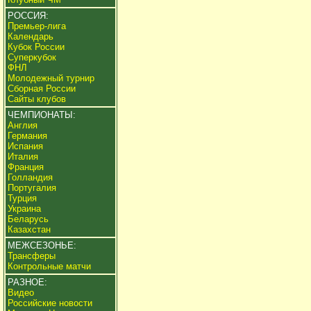
РОССИЯ:
Премьер-лига
Календарь
Кубок России
Суперкубок
ФНЛ
Молодежный турнир
Сборная России
Сайты клубов
ЧЕМПИОНАТЫ:
Англия
Германия
Испания
Италия
Франция
Голландия
Португалия
Турция
Украина
Беларусь
Казахстан
МЕЖСЕЗОНЬЕ:
Трансферы
Контрольные матчи
РАЗНОЕ:
Видео
Российские новости