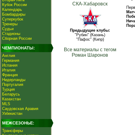
СКА-Хабаровск
Кубок России
Перв
Календарь
Мат
Бомбардиры
Поб
Суперкубок
Нич
Тренеры
Пор
Судьи
Предыдущие клубы:
Стадионы
"Рубин" (Казань)
Сборная России
"Пафос" (Кипр)
ЧЕМПИОНАТЫ:
Все материалы с тегом
Роман Шаронов
Англия
Германия
Испания
Италия
Франция
Нидерланды
Португалия
Турция
Беларусь
Казахстан
MLS
Саудовская Аравия
Узбекистан
МЕЖСЕЗОНЬЕ:
Трансферы