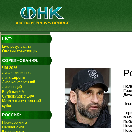
LIVE:
Live-результаты
Онлайн трансляции
СОРЕВНОВАНИЯ:
ЧМ 2026
Р
Лига чемпионов
Лига Европы
Лига конференций
Пол
Лига наций
Гра
Клубный ЧМ
Дат
Суперкубок УЕФА
Межконтинентальный
Чемп
кубок
Перв
РОССИЯ:
Мат
Поб
Премьер-лига
Нич
Первая лига
Пор
Вторая лига