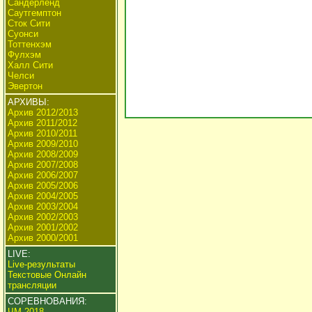
Сандерленд
Саутгемптон
Сток Сити
Суонси
Тоттенхэм
Фулхэм
Халл Сити
Челси
Эвертон
АРХИВЫ:
Архив 2012/2013
Архив 2011/2012
Архив 2010/2011
Архив 2009/2010
Архив 2008/2009
Архив 2007/2008
Архив 2006/2007
Архив 2005/2006
Архив 2004/2005
Архив 2003/2004
Архив 2002/2003
Архив 2001/2002
Архив 2000/2001
LIVE:
Live-результаты
Текстовые Онлайн
трансляции
СОРЕВНОВАНИЯ:
ЧМ 2018