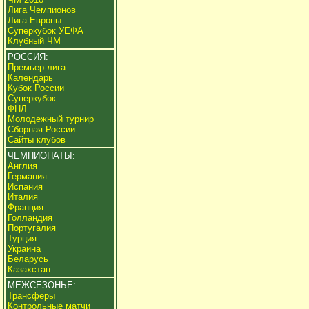
Лига Чемпионов
Лига Европы
Суперкубок УЕФА
Клубный ЧМ
РОССИЯ:
Премьер-лига
Календарь
Кубок России
Суперкубок
ФНЛ
Молодежный турнир
Сборная России
Сайты клубов
ЧЕМПИОНАТЫ:
Англия
Германия
Испания
Италия
Франция
Голландия
Португалия
Турция
Украина
Беларусь
Казахстан
МЕЖСЕЗОНЬЕ:
Трансферы
Контрольные матчи