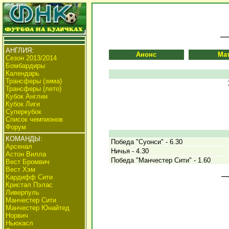
АНГЛИЯ:
Анонс
Ма
Сезон 2013/2014
Бомбардиры
Календарь
Трансферы (зима)
Трансферы (лето)
Кубок Англии
Кубок Лиги
Суперкубок
Список чемпионов
Форум
КОМАНДЫ:
Победа "Суонси" - 6.30
Арсенал
Ничья - 4.30
Астон Вилла
Победа "Манчестер Сити" - 1.60
Вест Бромвич
Вест Хэм
Кардифф Сити
Кристал Пэлас
Ливерпуль
Манчестер Сити
Манчестер Юнайтед
Норвич
Ньюкасл