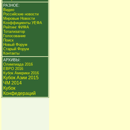
РАЗНОЕ:
Видео
Российские новости
Мировые Новости
Коэффициенты УЕФА
Рейтинг ФИФА
Тотализатор
Голосование
Поиск
Новый Форум
Старый Форум
Контакты
АРХИВЫ:
Олимпиада 2016
ЕВРО 2016
Кубок Америки 2016
Кубок Азии 2015
ЧМ 2014
Кубок
Конфедераций