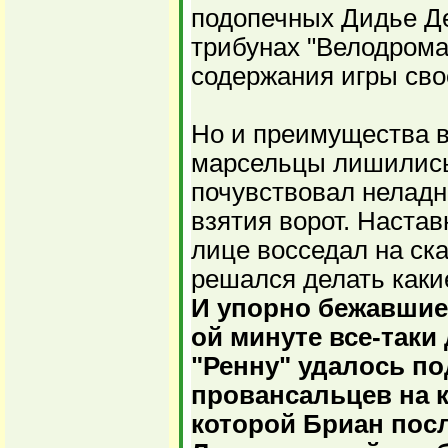
подопечных Дидье Д
трибунах "Велодрома
содержания игры св
Но и преимущества в
марсельцы лишилис
почувствовал неладн
взятия ворот. Настав
лице восседал на ска
решался делать каки
И упорно бежавшие 
ой минуте все-таки
"Ренну" удалось п
провансальцев на к
которой Бриан пос