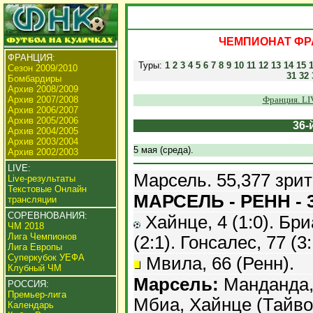
ЧЕМПИОНАТ ФРА
ФРАНЦИЯ:
Туры:
1
2
3
4
5
6
7
8
9
10
11
12
13
14
15
Сезон 2009/2010
31
32
Бомбардиры
Архив 2008/2009
Архив 2007/2008
Франция. LI
Архив 2006/2007
Архив 2005/2006
36-
Архив 2004/2005
Архив 2003/2004
5 мая (среда).
Архив 2002/2003
LIVE:
Марсель. 55,377 зрит
Live-результаты
Текстовые Онлайн
МАРСЕЛЬ - РЕНН - 3
трансляции
СОРЕВНОВАНИЯ:
Хайнце, 4 (1:0). Бриа
ЧМ 2018
Лига Чемпионов
(2:1). Гонсалес, 77 (3:
Лига Европы
Суперкубок УЕФА
Мвила, 66 (Ренн).
Клубный ЧМ
Марсель:
Манданда,
РОССИЯ:
Премьер-лига
Мбиа, Хайнце (Тайво,
Календарь