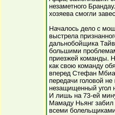
незаметного Брандау.
хозяева смогли завес
Началось дело с мо
выстрела признанног
дальнобойщика Тайво
большими проблемам
приезжей команды. Н
как свою команду об
вперед Стефан Мбиа
передачи головой не
незащищенный угол н
И лишь на 73-ей мин
Мамаду Ньянг забил
всеми болельщиками 