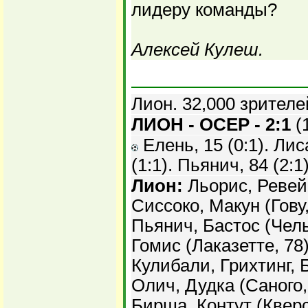
лидеру команды?
Алексей Кулеш.
Лион. 32,000 зрителе
ЛИОН - ОСЕР - 2:1
(1
Елень, 15 (0:1). Лис
(1:1). Пьянич, 84 (2:1)
Лион:
Льорис, Ревейе
Сиссоко, Макун (Гову,
Пьянич, Бастос (Чель
Гомис (Лаказетте, 78
Кулибали, Грихтинг, 
Олич, Дудка (Саного,
Бирша, Контут (Кверс