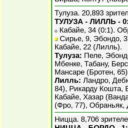
Тулуза. 20,893 зрите
ТУЛУЗА - ЛИЛЛЬ - 0
Кабайе, 34 (0:1). Обр
Сирье, 9, Эбондо, 37
Кабайе, 22 (Лилль).
Тулуза:
Пеле, Эбондо
Мбенке, Табану, Берс
Мансаре (Бротен, 65)
Лилль:
Ландро, Деб
84), Рикарду Кошта, 
Кабайе, Хазар (Ванд
(Фро, 77), Обраньяк,
Ницца. 8,706 зрителе
НИЦЦА - БОРДО - 1: