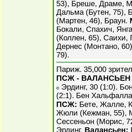
53), Бреше, Драме, 
Дальма (Бутен, 75), 
(Мартен, 46), Браун.
Бокали, Спахич, Ян
(Коллен, 65), Саихи,
Дернес (Монтано, 60)
79).
Париж. 35,000 зрител
ПСЖ - ВАЛАНСЬЕН -
Эрдинг, 30 (1:0). Бон
(2:1). Бен Хальфаллах
ПСЖ:
Бете, Жалле, К
Жюли (Кежман, 55), 
Сессеньон (Морис, 72
Эрдинг.
Валансьен: