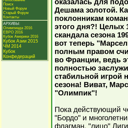
оказалась для под
Поиск
Дешама золотой. Ка
Новый Форум
Старый Форум
поклонникам кома
Контакты
АРХИВЫ:
этого дня?! Целых 1
Олимпиада 2016
ЕВРО 2016
скандала сезона 1992
Кубок Америки 2016
Кубок Азии 2015
вот теперь "Марсел
ЧМ 2014
полным правом счи
Кубок
Конфедераций
во Франции, ведь э
полностью заслужи
стабильной игрой н
сезона! Виват, Марс
"Олимпик"!
Пока действующий ч
"Бордо" и многолетн
флагман, "лицо" Лиги