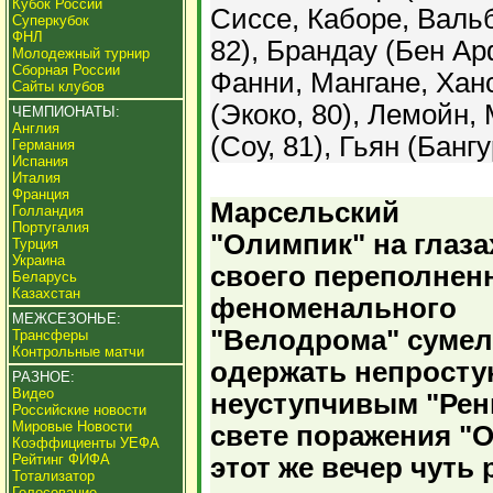
Кубок России
Сиссе, Каборе, Вальб
Суперкубок
ФНЛ
82), Брандау (Бен Ар
Молодежный турнир
Сборная России
Фанни, Мангане, Хан
Сайты клубов
(Экоко, 80), Лемойн,
ЧЕМПИОНАТЫ:
Англия
(Соу, 81), Гьян (Бангу
Германия
Испания
Италия
Франция
Марсельский
Голландия
Португалия
"Олимпик" на глаза
Турция
Украина
своего переполнен
Беларусь
Казахстан
феноменального
МЕЖСЕЗОНЬЕ:
"Велодрома" сумел
Трансферы
Контрольные матчи
одержать непросту
РАЗНОЕ:
Видео
неуступчивым "Ренн
Российские новости
Мировые Новости
свете поражения "О
Коэффициенты УЕФА
Рейтинг ФИФА
этот же вечер чуть 
Тотализатор
Голосование