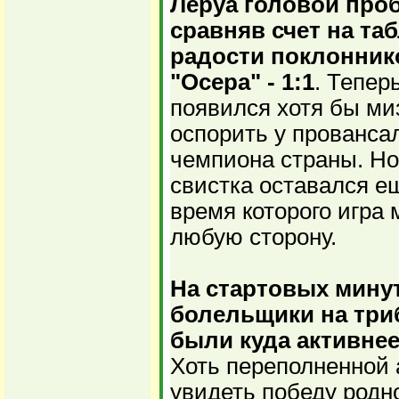
Леруа головой про
сравняв счет на та
радости поклонник
"Осера" - 1:1
. Тепер
появился хотя бы м
оспорить у прованса
чемпиона страны. Но
свистка оставался е
время которого игра 
любую сторону.
На стартовых минут
болельщики на три
были куда активнее
Хоть переполненной 
увидеть победу родн