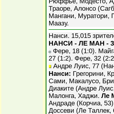
Рюффье, Модесто, А
Траоре, Алонсо (Сагб
Мангани, Муратори, П
Маазу.
Нанси. 15,015 зрител
НАНСИ - ЛЕ МАН - 3
Фере, 18 (1:0). Майга
27 (1:2). Фере, 32 (2:2
Андре Луис, 77 (Нан
Нанси:
Грегорини, Кр
Сами, Макалусо, Брис
Диаките (Андре Луис,
Малонга, Хаджи.
Ле 
Андраде (Корчиа, 53)
Доссеви (Ле Таллек, 