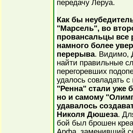
передачу Леруа.
Как бы неубедител
"Марсель", во втор
провансальцы все 
намного более увер
перерыва
. Видимо,
найти правильные сл
перегоревших подопе
удалось совладать с
"Ренна" стали уже 
но и самому "Олимп
удавалось создава
Николя Дюшеза
. Дл
бой был брошен кре
Арфа, заменивший с