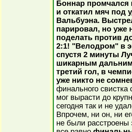
Боннар промчался 
и откатил мяч под 
Вальбуэна. Выстре
парировал, но уже 
поделать против до
2:1! "Велодром" в э
спустя 2 минуты Лу
шикарным дальним 
третий гол, в чемп
уже никто не сомне
финального свистка с
мог вырасти до крупн
сегодня так и не уда
Впрочем, ни он, ни е
не были расстроены 
все равно
финальны