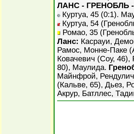
ЛАНС - ГРЕНОБЛЬ -
Куртуа, 45 (0:1). Мау
Куртуа, 54 (Гренобл
Ромао, 35 (Гренобль
Ланс:
Касрауи, Демон
Рамос, Монне-Паке (
Ковачевич (Соу, 46),
80), Маулида.
Грено
Майнфрой, Рендулич,
(Кальве, 65), Дьез, Р
Акрур, Батллес, Тадик