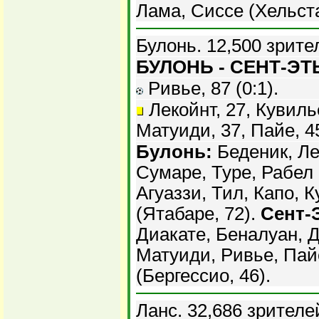
Лама, Сиссе (Хельста
Булонь. 12,500 зрите
БУЛОНЬ - СЕНТ-ЭТЬ
Ривье, 87 (0:1).
Лекойнт, 27, Кувилье
Матуиди, 37, Пайе, 4
Булонь:
Беденик, Ле
Сумаре, Туре, Рабел 
Агуаззи, Тил, Капо, 
(Ятабаре, 72).
Сент-
Диакате, Беналуан, 
Матуиди, Ривье, Пайе
(Бергессио, 46).
Ланс. 32,686 зрителе