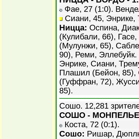
Фае, 27 (1:0). Вендел
Сиани, 45, Энрике, 
Ницца:
Оспина, Диак
(Кулибали, 66), Гасе
(Мулунжи, 65), Сабле
90), Реми, Эллебуйк.
Энрике, Сиани, Трем
Плашил (Бейон, 85),
(Гуффран, 72), Жусс
85).
Сошо. 12,281 зрител
СОШО - МОНПЕЛЬЕ 
Коста, 72 (0:1).
Сошо:
Ришар, Дюплю