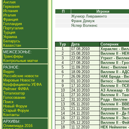
Англия
Германия
Испания
П
Игроки
Италия
Жуниор Ливраменто
Франция
Франк Демуж
Голландия
Яспер Волкенс
Португалия
Турция
Украина
Беларусь
Тур
Дата
Соперник
Казахстан
1
07.08.2010
Хераклес - Вилл
МЕЖСЕЗОНЬЕ:
2
15.08.2010
Виллем II - НЕК
Трансферы
3
22.08.2010
Утрехт - Виллем 
Контрольные матчи
4
27.08.2010
Виллем II - Гро
РАЗНОЕ:
5
11.09.2010
Аякс - Виллем II
Видео
6
18.09.2010
Виллем II - АДО
Российские новости
7
26.09.2010
НАК Бреда - Вил
Мировые Новости
8
01.10.2010
Витесс - Виллем 
Коэффициенты УЕФА
9
17.10.2010
Виллем II - ПС
Рейтинг ФИФА
10
24.10.2010
АЗ Алкмаар - Ви
Тотализатор
11
27.10.2010
Виллем II - Твен
Голосование
12
31.10.2010
Рода - Виллем II
Поиск
13
05.11.2010
Виллем II - ВВВ
Новый Форум
15
21.11.2010
Херенвен - Вилл
Старый Форум
14
24.11.2010
Виллем II - Де 
Контакты
16
27.11.2010
Виллем II - Экс
АРХИВЫ:
17
05.12.2010
Виллем II - Фей
Олимпиада 2016
18
11.12.2010
НЕК Неймеген - 