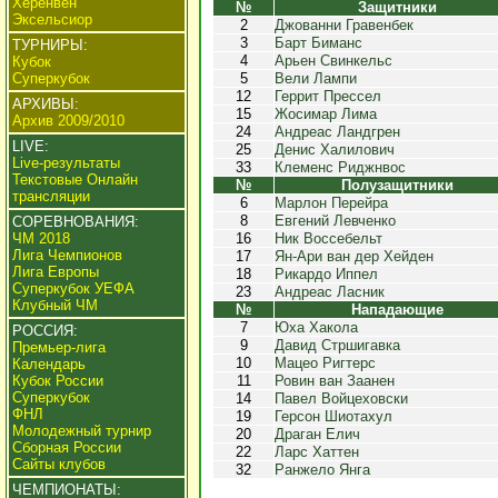
Херенвен
№
Защитники
Эксельсиор
2
Джованни Гравенбек
3
Барт Биманс
ТУРНИРЫ:
4
Арьен Свинкельс
Кубок
Суперкубок
5
Вели Лампи
12
Геррит Прессел
АРХИВЫ:
15
Жосимар Лима
Архив 2009/2010
24
Андреас Ландгрен
LIVE:
25
Денис Халилович
Live-результаты
33
Клеменс Риджнвос
Текстовые Онлайн
№
Полузащитники
трансляции
6
Марлон Перейра
8
Евгений Левченко
СОРЕВНОВАНИЯ:
ЧМ 2018
16
Ник Воссебельт
Лига Чемпионов
17
Ян-Ари ван дер Хейден
Лига Европы
18
Рикардо Иппел
Суперкубок УЕФА
23
Андреас Ласник
Клубный ЧМ
№
Нападающие
7
Юха Хакола
РОССИЯ:
9
Давид Стршигавка
Премьер-лига
10
Мацео Ригтерс
Календарь
Кубок России
11
Ровин ван Заанен
Суперкубок
14
Павел Войцеховски
ФНЛ
19
Герсон Шиотахул
Молодежный турнир
20
Драган Елич
Сборная России
22
Ларс Хаттен
Сайты клубов
32
Ранжело Янга
ЧЕМПИОНАТЫ: