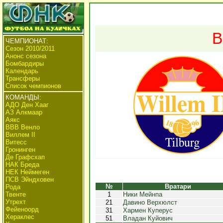
В
ЧЕМПИОНАТ:
Сезон 2010/2011
Анонс сезона
Бомбардиры
Календарь
Трансферы
Список чемпионов
КОМАНДЫ:
АДО Ден Хааг
АЗ Алкмаар
Аякс
ВВВ Венло
Виллем II
Витесс
Гронинген
Де Графсхап
НАК Бреда
НЕК Неймеген
ПСВ Эйндховен
№
Вратари
Рода
Твенте
1
Ники Мейнпа
Утрехт
21
Давино Верхюлст
Фейеноорд
31
Хармен Куперус
Хераклес
51
Владан Куйович