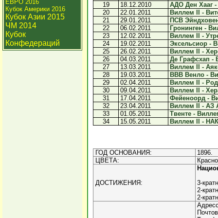
ЕВРО 2016
19
18.12.2010
АДО Ден Хааг - 
Кубок Америки 2016
20
22.01.2011
Виллем II - Вите
Кубок Азии 2015
21
29.01.2011
ПСВ Эйндховен 
ЧМ 2014
22
06.02.2011
Гронинген - Вил
Кубок
23
12.02.2011
Виллем II - Утре
Конфедераций
24
19.02.2011
Эксельсиор - Ви
25
26.02.2011
Виллем II - Хер
26
04.03.2011
Де Графсхап - В
27
13.03.2011
Виллем II - Аякс
28
19.03.2011
ВВВ Венло - Вил
29
02.04.2011
Виллем II - Рода
30
09.04.2011
Виллем II - Хер
31
17.04.2011
Фейеноорд - Вил
32
23.04.2011
Виллем II - АЗ 
33
01.05.2011
Твенте - Виллем 
34
15.05.2011
Виллем II - НАК
ГОД ОСНОВАНИЯ:
1896.
ЦВЕТА:
Красно
Нацио
ДОСТИЖЕНИЯ:
3-крат
2-крат
2-крат
Адресс
Почтов