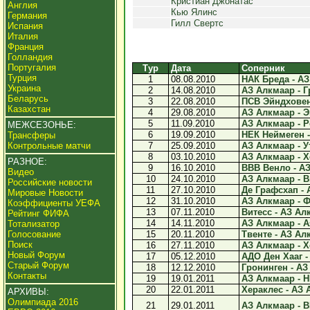
Кристиан Джонатас
Англия
Кью Ялинс
Германия
Гилл Свертс
Испания
Италия
Франция
Голландия
Португалия
Тур
Дата
Соперник
Турция
1
08.08.2010
НАК Бреда - АЗ
Украина
2
14.08.2010
АЗ Алкмаар - Г
Беларусь
3
22.08.2010
ПСВ Эйндховен 
Казахстан
4
29.08.2010
АЗ Алкмаар - Э
5
11.09.2010
АЗ Алкмаар - Ро
МЕЖСЕЗОНЬЕ:
6
19.09.2010
НЕК Неймеген -
Трансферы
Контрольные матчи
7
25.09.2010
АЗ Алкмаар - Ут
8
03.10.2010
АЗ Алкмаар - Х
РАЗНОЕ:
9
16.10.2010
ВВВ Венло - АЗ
Видео
10
24.10.2010
АЗ Алкмаар - Ви
Российские новости
11
27.10.2010
Де Графсхап - 
Мировые Новости
12
31.10.2010
АЗ Алкмаар - Ф
Коэффициенты УЕФА
13
07.11.2010
Витесс - АЗ Алк
Рейтинг ФИФА
14
14.11.2010
АЗ Алкмаар - Ая
Тотализатор
Голосование
15
20.11.2010
Твенте - АЗ Алк
Поиск
16
27.11.2010
АЗ Алкмаар - Х
Новый Форум
17
05.12.2010
АДО Ден Хааг -
Старый Форум
18
12.12.2010
Гронинген - АЗ
Контакты
19
19.01.2011
АЗ Алкмаар - Н
20
22.01.2011
Хераклес - АЗ 
АРХИВЫ:
Олимпиада 2016
21
29.01.2011
АЗ Алкмаар - В