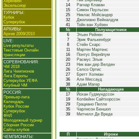
Херенвен
14
Рагнар Клаван
Эксельсиор
15
Симон Поульсен
ТУРНИРЫ:
25
Никлас Мойсандер
Кубок
32
Джилиано Вейналдум
Суперкубок
41
Тойн ван Хуйзен
АРХИВЫ:
№
Полузащитники
Архив 2009/2010
6
Этьен Рейнен
7
Эрик Фалькенбург
LIVE:
8
Стейн Схарс
Live-результаты
11
Мартен Мартенс
Текстовые Онлайн
16
Понтус Вернблум
трансляции
20
Расмус Эльм
СОРЕВНОВАНИЯ:
23
Ник ван дер Велден
ЧМ 2018
26
Селсо Ортис
Лига Чемпионов
27
Бретт Холман
Лига Европы
36
Али Мессауд
Суперкубок УЕФА
38
Адам Магер
Клубный ЧМ
№
Нападающие
РОССИЯ:
17
Йохан Гудмундссон
Премьер-лига
19
Колбейнн Сайтхорссон
Календарь
29
Грациано Пелле
Кубок России
35
Чарлисон Беншоп
Суперкубок
39
Митчелл Де Вреде
ФНЛ
Молодежный турнир
Сборная России
Сайты клубов
П
Игроки
ЧЕМПИОНАТЫ: