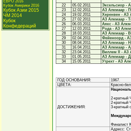
ЕВРО 2016
22
05.02.2011
Эксельсиор - А
Кубок Америки 2016
Кубок Азии 2015
23
12.02.2011
АЗ Алкмаар - П
24
19.02.2011
Херенвен - АЗ 
ЧМ 2014
25
27.02.2011
АЗ Алкмаар - Тв
Кубок
26
06.03.2011
Аякс - АЗ Алкма
Конфедераций
27
12.03.2011
Рода - АЗ Алкма
28
18.03.2011
АЗ Алкмаар - Ви
29
02.04.2011
Фейеноорд - АЗ
30
08.04.2011
АЗ Алкмаар - Н
31
16.04.2011
АЗ Алкмаар - А
32
23.04.2011
Виллем II - АЗ 
33
01.05.2011
АЗ Алкмаар - Д
34
15.05.2011
Утрехт - АЗ Алк
ГОД ОСНОВАНИЯ:
1967.
ЦВЕТА:
Красно-бел
Национал
2-кратный 
2-кратный 
ДОСТИЖЕНИЯ:
3-кратный 
Междунар
Финалист К
Адресс: Ст