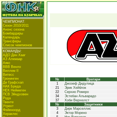
ЧЕМПИОНАТ:
Сезон 2010/2011
Анонс сезона
Бомбардиры
Календарь
Трансферы
Список чемпионов
КОМАНДЫ:
АДО Ден Хааг
АЗ Алкмаар
Аякс
ВВВ Венло
Виллем II
Витесс
Гронинген
№
Вратари
Де Графсхап
1
Джозеф Дидулица
НАК Бреда
21
Эрик Хейблок
НЕК Неймеген
22
Серхио Ромеро
ПСВ Эйндховен
34
Эстебан Альварадо
Рода
37
Хоби Верхюлст
Твенте
№
Защитники
Утрехт
3
Дирк Марселлис
Фейеноорд
4
Эктор Морено
Хераклес
5
Ник Виргевер