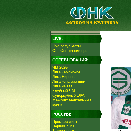
LIVE:
Live-результаты
Онлайн трансляции
СОРЕВНОВАНИЯ:
ЧМ 2026
Лига чемпионов
Лига Европы
Лига конференций
Лига наций
Клубный ЧМ
Суперкубок УЕФА
Межконтинентальный
кубок
РОССИЯ:
Премьер-лига
Первая лига
Вторая лига