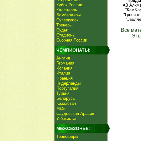
Преды
Кубок России
АЗ Алкма
Календарь
"Камбюр
"Гронинг
Бомбардиры
"Зволле
Суперкубок
Тренеры
Все мат
Судьи
Стадионы
Эть
Сборная России
ЧЕМПИОНАТЫ:
Англия
Германия
Испания
Италия
Франция
Нидерланды
Португалия
Турция
Беларусь
Казахстан
MLS
Саудовская Аравия
Узбекистан
МЕЖСЕЗОНЬЕ:
Трансферы