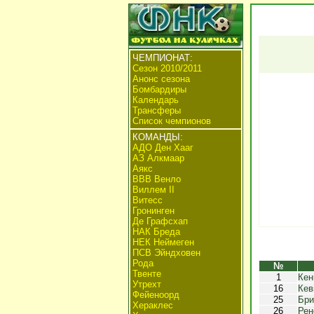
ЧЕМПИОНАТ:
Сезон 2010/2011
Анонс сезона
Бомбардиры
Календарь
Трансферы
Список чемпионов
КОМАНДЫ:
АДО Ден Хааг
АЗ Алкмаар
Аякс
ВВВ Венло
Виллем II
Витесс
Гронинген
Де Графсхап
НАК Бреда
НЕК Неймеген
ПСВ Эйндховен
Рода
№
Твенте
1
Кен
Утрехт
16
Кев
Фейеноорд
25
Бри
Хераклес
26
Рен