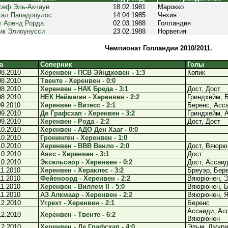
еф Эль-Акчауи
18.02.1981
Марокко
ал Пападопулос
14.04.1985
Чехия
т Аренд Рорда
02.03.1988
Голландия
ик Элиоунусси
23.02.1988
Норвегия
Чемпионат Голландии 2010/2011.
а
Соперник
Голы
08.2010
Херенвен - ПСВ Эйндховен - 1:3
Копик
08.2010
Твенте - Херенвен - 0:0
08.2010
Херенвен - НАК Бреда - 3:1
Дост, Дост
08.2010
НЕК Неймеген - Херенвен - 2:2
Гриндхейм, 
09.2010
Херенвен - Витесс - 2:1
Беренс, Асс
09.2010
Де Графсхап - Херенвен - 3:2
Гриндхейм, 
09.2010
Херенвен - Рода - 2:2
Дост, Дост
10.2010
Херенвен - АДО Ден Хааг - 0:0
10.2010
Гронинген - Херенвен - 1:0
10.2010
Херенвен - ВВВ Венло - 2:0
Дост, Вяюрю
10.2010
Аякс - Херенвен - 3:1
Дост
10.2010
Эксельсиор - Херенвен - 0:2
Дост, Ассаи
11.2010
Херенвен - Хераклес - 3:2
Бреуэр, Бер
11.2010
Фейеноорд - Херенвен - 2:2
Вяюрюнен, 
11.2010
Херенвен - Виллем II - 5:0
Вяюрюнен, Б
11.2010
АЗ Алкмаар - Херенвен - 2:2
Вяюрюнен, 
12.2010
Утрехт - Херенвен - 2:1
Беренс
Ассаиди, Ас
12.2010
Херенвен - Твенте - 6:2
Вяюрюнен
12.2010
Херенвен - Де Графсхап - 4:0
Эльм, Джури