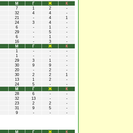
М
Г
Ж
К
7
1
2
-
32
4
4
-
21
-
4
1
24
3
4
-
6
-
1
-
29
-
5
-
6
-
1
-
16
-
3
-
М
Г
Ж
К
1
-
-
-
1
-
-
-
29
3
1
-
30
9
9
-
20
-
2
-
30
2
2
1
13
1
2
-
24
5
-
-
М
Г
Ж
К
28
6
-
-
32
13
-
-
23
2
2
-
31
9
5
-
9
-
-
-
М
Г
Ж
К