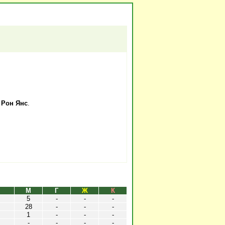
 Рон Янс
.
М
Г
Ж
К
5
-
-
-
28
-
-
-
1
-
-
-
-
-
-
-