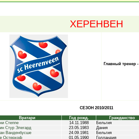
ХЕРЕНВЕН
Главный тренер -
СЕЗОН 2010/2011
Вратари
Год рожд.
Гражданство
ни Степпе
14.11.1988
Бельгия
ин Стур Элегард
23.05.1983
Дания
ан Ванденбусше
24.09.1981
Бельгия
е Остерхоф
01.05.1990
Голландия