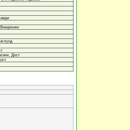
саиди
, Вяюрюнен
аглунд
т
ст
рсинх, Дост
ост