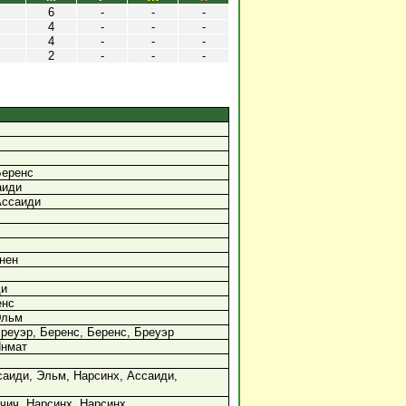
6
-
-
-
4
-
-
-
4
-
-
-
2
-
-
-
Беренс
аиди
Ассаиди
нен
ди
енс
Эльм
реуэр, Беренс, Беренс, Бреуэр
Янмат
саиди, Эльм, Нарсинх, Ассаиди,
чич, Нарсинх, Нарсинх