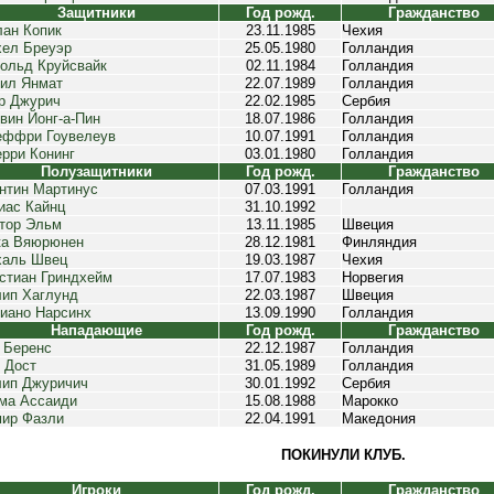
Защитники
Год рожд.
Гражданство
ан Копик
23.11.1985
Чехия
ел Бреуэр
25.05.1980
Голландия
ольд Круйсвайк
02.11.1984
Голландия
ил Янмат
22.07.1989
Голландия
р Джурич
22.02.1985
Сербия
вин Йонг-а-Пин
18.07.1986
Голландия
ффри Гоувелеув
10.07.1991
Голландия
рри Конинг
03.01.1980
Голландия
Полузащитники
Год рожд.
Гражданство
нтин Мартинус
07.03.1991
Голландия
иас Кайнц
31.10.1992
тор Эльм
13.11.1985
Швеция
а Вяюрюнен
28.12.1981
Финляндия
аль Швец
19.03.1987
Чехия
стиан Гриндхейм
17.07.1983
Норвегия
ип Хаглунд
22.03.1987
Швеция
иано Нарсинх
13.09.1990
Голландия
Нападающие
Год рожд.
Гражданство
 Беренс
22.12.1987
Голландия
 Дост
31.05.1989
Голландия
ип Джуричич
30.01.1992
Сербия
ма Ассаиди
15.08.1988
Марокко
ир Фазли
22.04.1991
Македония
ПОКИНУЛИ КЛУБ.
Игроки
Год рожд.
Гражданство