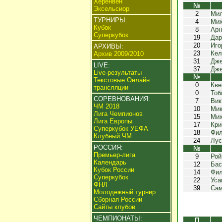
Херенвен
№
Эксельсиор
2
Мил
ТУРНИРЫ:
4
Мих
Кубок
8
Арн
Суперкубок
19
Дар
20
Иго
АРХИВЫ:
23
Кел
Архив 2009/2010
31
Дже
LIVE:
37
Дже
Live-результаты
№
Текстовые Онлайн
0
Кве
трансляции
0
Тоб
СОРЕВНОВАНИЯ:
7
Вик
ЧМ 2018
10
Мик
Лига Чемпионов
15
Мих
Лига Европы
17
Кри
Суперкубок УЕФА
18
Фил
Клубный ЧМ
24
Лус
РОССИЯ:
№
Премьер-лига
9
Рой
Календарь
12
Бас
Кубок России
14
Фил
Суперкубок
22
Уса
ФНЛ
39
Сам
Молодежный турнир
Сборная России
Сайты клубов
ЧЕМПИОНАТЫ:
П