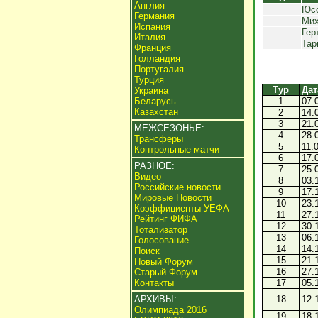
Англия
Юсс
Германия
Мих
Испания
Гер
Италия
Тар
Франция
Голландия
Португалия
Турция
Тур
Дат
Украина
Беларусь
1
07.
Казахстан
2
14.
3
21.
МЕЖСЕЗОНЬЕ:
4
28.
Трансферы
5
11.
Контрольные матчи
6
17.
РАЗНОЕ:
7
25.
Видео
8
03.
Российские новости
9
17.
Мировые Новости
10
23.
Коэффициенты УЕФА
11
27.
Рейтинг ФИФА
12
30.
Тотализатор
13
06.
Голосование
14
14.
Поиск
15
21.
Новый Форум
16
27.
Старый Форум
Контакты
17
05.
АРХИВЫ:
18
12.
Олимпиада 2016
19
18.