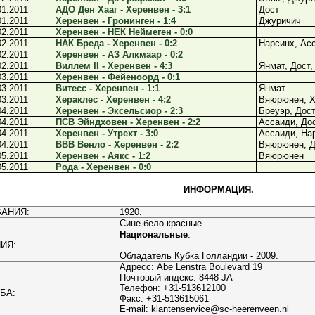
01.2011
АДО Ден Хааг - Херенвен - 3:1
Дост
01.2011
Херенвен - Гронинген - 1:4
Джуричич
02.2011
Херенвен - НЕК Неймеген - 0:0
02.2011
НАК Бреда - Херенвен - 0:2
Нарсинх, Ас
02.2011
Херенвен - АЗ Алкмаар - 0:2
02.2011
Виллем II - Херенвен - 4:3
Янмат, Дост
03.2011
Херенвен - Фейеноорд - 0:1
03.2011
Витесс - Херенвен - 1:1
Янмат
03.2011
Хераклес - Херенвен - 4:2
Вяюрюнен, Х
04.2011
Херенвен - Эксельсиор - 2:3
Бреуэр, Дос
04.2011
ПСВ Эйндховен - Херенвен - 2:2
Ассаиди, До
04.2011
Херенвен - Утрехт - 3:0
Ассаиди, На
04.2011
ВВВ Венло - Херенвен - 2:2
Вяюрюнен, Д
05.2011
Херенвен - Аякс - 1:2
Вяюрюнен
05.2011
Рода - Херенвен - 0:0
ИНФОРМАЦИЯ.
АНИЯ:
1920.
Сине-бело-красные.
Национальные
:
ИЯ:
Обладатель Кубка Голландии - 2009.
Адресс: Abe Lenstra Boulevard 19
Почтовый индекс: 8448 JA
Телефон: +31-513612100
БА:
Факс: +31-513615061
E-mail: klantenservice@sc-heerenveen.nl