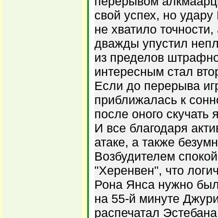
перерывом алкмаарц
свой успех, но удар
не хватило точности,
дважды упустил неп
из пределов штрафно
интересным стал втор
Если до перерыва иг
приближалась к сонно
после оного скучать 
И все благодаря акти
атаке, а также безу
Возбудителем спокой
"Херенвен", что логи
Рона Янса нужно был
на 55-й минуте Джур
распечатал Эстебана,