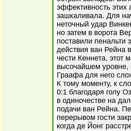
эффективность этих 
зашкаливала. Для на
неточный удар Винкен
но затем в ворота Ве
поставили пенальти 
действия ван Рейна 
чести Кеннета, этот 
высочайшем уровне, 
Граафа для него сло
К тому моменту, к сло
0:1 благодаря голу О
в одиночестве на да
подачи ван Рейна. П
перерывом гости закр
когда де Йонг расстр