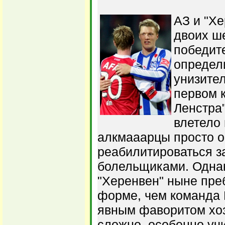
АЗ и "Хе
двоих ш
победите
определ
унизите
первом к
Ленстра"
влетело 
алкмааарцы просто 
реабилитироваться з
болельщиками. Однак
"Херенвен" ныне пре
форме, чем команда 
явным фаворитом хоз
сложно, особенно учи