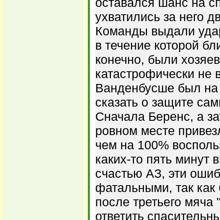
оставался шанс на с
ухватились за него д
Команды выдали уда
в течение которой бли
конечно, были хозяев
катастрофически не в
Ванденбусше был на 
сказать о защите са
Сначала Беренс, а з
ровном месте привез
чем на 100% воспольз
каких-то пять минут 
счастью АЗ, эти ошиб
фатальными, так как 
после третьего мяча 
ответить спасительн