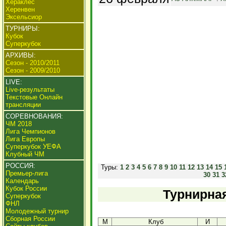
Хераклес
Херенвен
Эксельсиор
ТУРНИРЫ:
Кубок
Суперкубок
АРХИВЫ:
Сезон - 2010/2011
Сезон - 2009/2010
LIVE:
Live-результаты
Текстовые Онлайн
трансляции
СОРЕВНОВАНИЯ:
ЧМ 2018
Лига Чемпионов
Лига Европы
Суперкубок УЕФА
Клубный ЧМ
РОССИЯ:
Туры:
1
2
3
4
5
6
7
8
9
10
11
12
13
14
15
Премьер-лига
30
31
3
Календарь
Кубок России
Турнирная
Суперкубок
ФНЛ
Молодежный турнир
Сборная России
М
Клуб
И