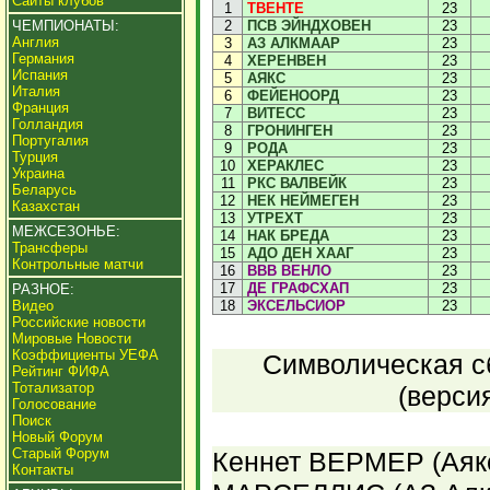
Сайты клубов
1
ТВЕНТЕ
23
ЧЕМПИОНАТЫ:
2
ПСВ ЭЙНДХОВЕН
23
Англия
3
АЗ АЛКМААР
23
Германия
4
ХЕРЕНВЕН
23
Испания
5
АЯКС
23
Италия
6
ФЕЙЕНООРД
23
Франция
7
ВИТЕСС
23
Голландия
8
ГРОНИНГЕН
23
Португалия
9
РОДА
23
Турция
10
ХЕРАКЛЕС
23
Украина
11
РКС ВАЛВЕЙК
23
Беларусь
12
НЕК НЕЙМЕГЕН
23
Казахстан
13
УТРЕХТ
23
МЕЖСЕЗОНЬЕ:
14
НАК БРЕДА
23
Трансферы
15
АДО ДЕН ХААГ
23
Контрольные матчи
16
ВВВ ВЕНЛО
23
17
ДЕ ГРАФСХАП
23
РАЗНОЕ:
Видео
18
ЭКСЕЛЬСИОР
23
Российские новости
Мировые Новости
Коэффициенты УЕФА
Символическая сб
Рейтинг ФИФА
Тотализатор
(верси
Голосование
Поиск
Новый Форум
Старый Форум
Кеннет ВЕРМЕР (Аякс
Контакты