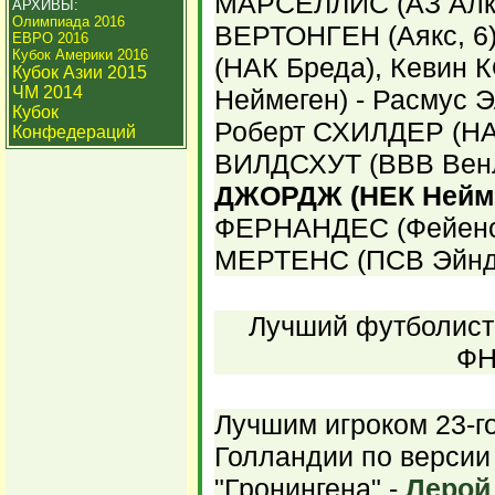
МАРСЕЛЛИС (АЗ Алкм
АРХИВЫ:
Олимпиада 2016
ВЕРТОНГЕН (Аякс, 6
ЕВРО 2016
Кубок Америки 2016
(НАК Бреда), Кевин
Кубок Азии 2015
ЧМ 2014
Неймеген) - Расмус Э
Кубок
Роберт СХИЛДЕР (НАК
Конфедераций
ВИЛДСХУТ (ВВВ Венл
ДЖОРДЖ (НЕК Нейм
ФЕРНАНДЕС (Фейено
МЕРТЕНС (ПСВ Эйндх
Лучший футболист 
ФН
Лучшим игроком 23-г
Голландии по версии
"Гронингена" -
Леро