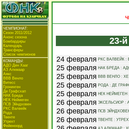
Ч
ЧЕМПИОНАТ:
Сезон 2011/2012
Анонс сезона
23-й
Бомбардиры
Календарь
Трансферы
Список чемпионов
24 февраля
РКС ВАЛВЕЙК
:
КОМАНДЫ:
АДО Ден Хааг
25 февраля
НАК БРЕДА
:
АД
АЗ Алкмаар
Аякс
25 февраля
ВВВ ВЕНЛО
:
ХЕ
ВВВ Венло
Витесс
25 февраля
РОДА
:
ДЕ ГРАФ
Гронинген
Де Графсхап
25 февраля
НЕК НЕЙМЕГЕН
НАК Бреда
НЕК Неймеген
26 февраля
ЭКСЕЛЬСИОР
:
ПСВ Эйндховен
РКС Валвейк
26 февраля
ПСВ ЭЙНДХОВЕ
Рода
Твенте
26 февраля
ТВЕНТЕ
:
УТРЕХ
Утрехт
Фейеноорд
26 февраля
АЗ АЛКМААР
:
Х