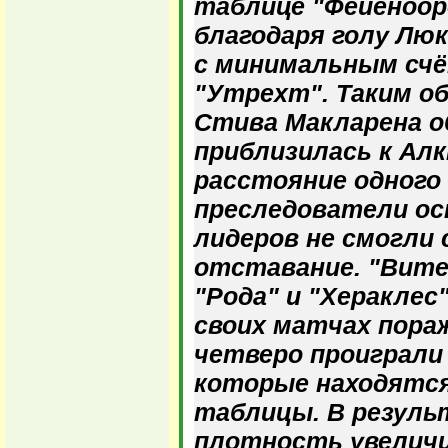
таблице "Фейеноорд
благодаря голу Люк
с минимальным сч
"Утрехт". Таким об
Стива Макларена о
приблизилась к Алк
расстояние одного
преследователи ос
лидеров не смогли
отставание. "Витес
"Рода" и "Хераклес
своих матчах пораж
четверо проиграли
которые находятся
таблицы. В резуль
плотность увеличи