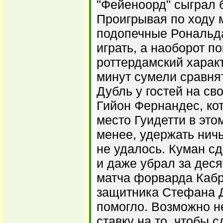
"Фейеноорд" сыграл 
Проигрывая по ходу м
подопечные Рональд
играть, а наоборот п
роттердамский характ
минут сумели сравнят
Дубль у гостей на св
Гийон Фернандес, кот
место Гуидетти в это
менее, удержать нич
не удалось. Куман с
и даже убрал за деся
матча форварда Кабр
защитника Стефана Д
помогло. Возможно н
ставку на то, чтобы 