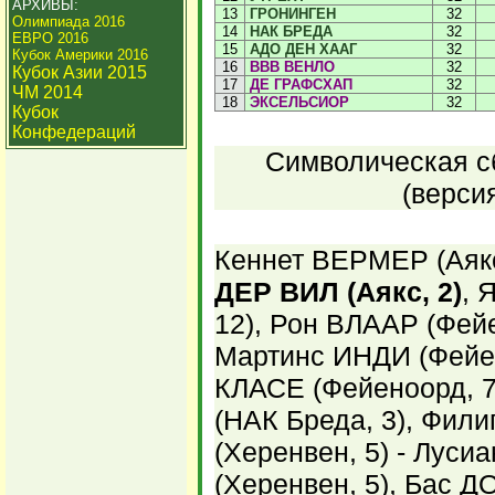
АРХИВЫ:
13
ГРОНИНГЕН
32
Олимпиада 2016
14
НАК БРЕДА
32
ЕВРО 2016
15
АДО ДЕН ХААГ
32
Кубок Америки 2016
16
ВВВ ВЕНЛО
32
Кубок Азии 2015
17
ДЕ ГРАФСХАП
32
ЧМ 2014
18
ЭКСЕЛЬСИОР
32
Кубок
Конфедераций
Символическая сб
(верси
Кеннет ВЕРМЕР (Аякс
ДЕР ВИЛ (Аякс, 2)
, 
12), Рон ВЛААР (Фейе
Мартинс ИНДИ (Фейен
КЛАСЕ (Фейеноорд, 
(НАК Бреда, 3), Фи
(Херенвен, 5) - Лус
(Херенвен, 5), Бас Д