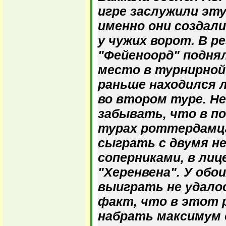
игре заслужили эту
именно они создал
у чужих ворот. В р
"Фейеноорд" подня
место в турнирной
раньше находился л
во втором туре. Н
забывать, что в по
турах роттердамц
сыграть с двумя н
соперниками, в лиц
"Херенвена". У обои
выиграть не удалос
факт, что в этот 
набрать максимум 