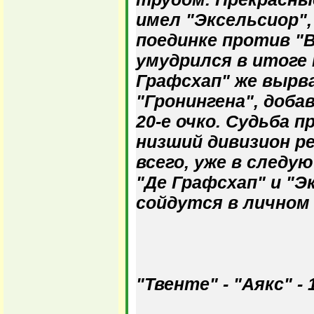
имел "Эксельсиор", 
поединке против "
умудрился в итоге 
Графсхап" же вырв
"Гронингена", добав
20-е очко. Судьба 
низший дивизион р
всего, уже в следу
"Де Графсхап" и "Э
сойдутся в личном
"Твенте" - "Аякс" - 