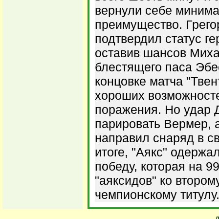
вернули себе миним
преимущество. Грего
подтвердил статус ге
оставив шансов Миха
блестящего паса Эбе
концовке матча "Твен
хороших возможносте
поражения. Но удар 
парировать Вермер, 
направил снаряд в с
итоге, "Аякс" одерж
победу, которая на 9
"аяксидов" ко втором
чемпионскому титулу.