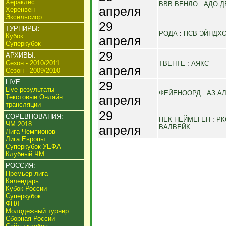
Хераклес
ВВВ ВЕНЛО
:
АДО Д
апреля
Херенвен
Эксельсиор
29
ТУРНИРЫ:
РОДА
:
ПСВ ЭЙНДХ
Кубок
апреля
Суперкубок
29
АРХИВЫ:
Сезон - 2010/2011
ТВЕНТЕ
:
АЯКС
апреля
Сезон - 2009/2010
LIVE:
29
Live-результаты
ФЕЙЕНООРД
:
АЗ А
Текстовые Онлайн
апреля
трансляции
29
СОРЕВНОВАНИЯ:
НЕК НЕЙМЕГЕН
:
РК
ЧМ 2018
апреля
ВАЛВЕЙК
Лига Чемпионов
Лига Европы
Суперкубок УЕФА
Клубный ЧМ
РОССИЯ:
Премьер-лига
Календарь
Кубок России
Суперкубок
ФНЛ
Молодежный турнир
Сборная России