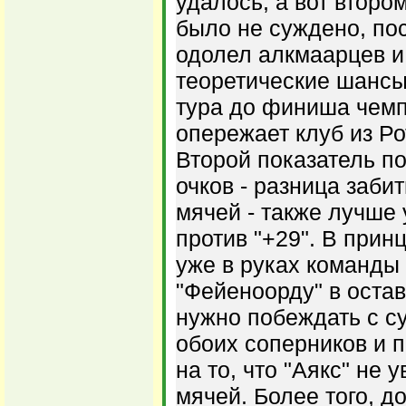
удалось, а вот второ
было не суждено, по
одолел алкмаарцев и
теоретические шансы 
тура до финиша чемп
опережает клуб из Ро
Второй показатель п
очков - разница заб
мячей - также лучше у
против "+29". В прин
уже в руках команды 
"Фейеноорду" в оста
нужно побеждать с 
обоих соперников и 
на то, что "Аякс" не 
мячей. Более того, д