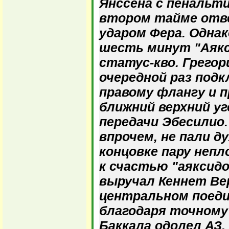
Янссена с пенальти
втором тайме от
ударом Фера. Однак
шесть минут "Аякс
статус-кво. Грегор
очередной раз подк
правому флангу и п
ближний верхний уг
передачи Эбесилио.
впрочем, не пали д
концовке пару непл
к счастью "аяксидо
выручал Кеннет Ве
центральном поеди
благодаря точному
Баккала одолел АЗ