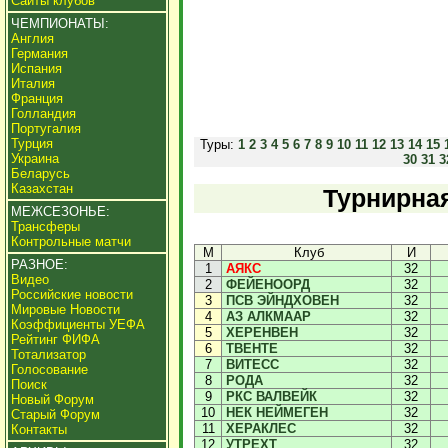
Сайты клубов
ЧЕМПИОНАТЫ:
Англия
Германия
Испания
Италия
Франция
Голландия
Португалия
Турция
Туры:
1
2
3
4
5
6
7
8
9
10
11
12
13
14
15
Украина
30
31
3
Беларусь
Казахстан
Турнирная
МЕЖСЕЗОНЬЕ:
Трансферы
Контрольные матчи
М
Клуб
И
РАЗНОЕ:
1
АЯКС
32
Видео
2
ФЕЙЕНООРД
32
Российские новости
3
ПСВ ЭЙНДХОВЕН
32
Мировые Новости
4
АЗ АЛКМААР
32
Коэффициенты УЕФА
5
ХЕРЕНВЕН
32
Рейтинг ФИФА
6
ТВЕНТЕ
32
Тотализатор
7
ВИТЕСС
32
Голосование
8
РОДА
32
Поиск
9
РКС ВАЛВЕЙК
32
Новый Форум
10
НЕК НЕЙМЕГЕН
32
Старый Форум
11
ХЕРАКЛЕС
32
Контакты
12
УТРЕХТ
32