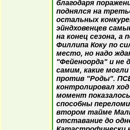
благодаря поражени
поднялся на третье
остальных конкуре
эйндховенцев самы
на конец сезона, а
Филлипа Коку по с
место, но надо жда
"Фейеноорда" и не 
самим, какие могли
против "Роды". П
контролировал ход
момент показалось
способны переломи
втором тайме Мал
отставание до одно
Катастрофически н