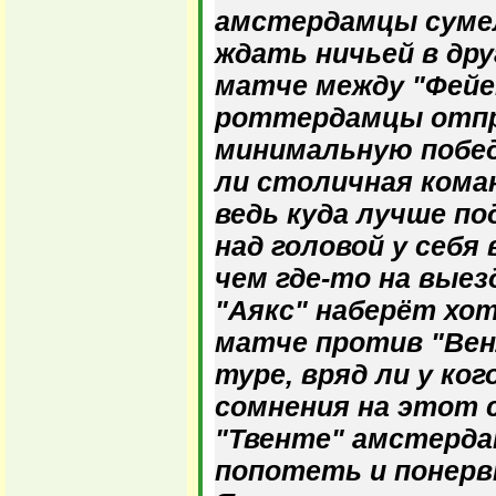
амстердамцы сумел
ждать ничьей в др
матче между "Фейен
роттердамцы отпр
минимальную побед
ли столичная кома
ведь куда лучше п
над головой у себя
чем где-то на выез
"Аякс" наберёт хот
матче против "Вен
туре, вряд ли у ко
сомнения на этот 
"Твенте" амстерд
попотеть и понервн