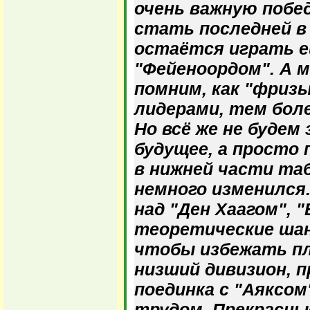
очень важную побе
стать последней в
остаётся играть е
"Фейеноордом". А м
помним, как "фриз
лидерами, тем боле
Но всё же не будем
будущее, а просто 
в нижней части та
немного изменился.
над "Ден Хаагом", 
теоретические шан
чтобы избежать п
низший дивизион, п
поединка с "Аяксом
трудом. Прекрасны