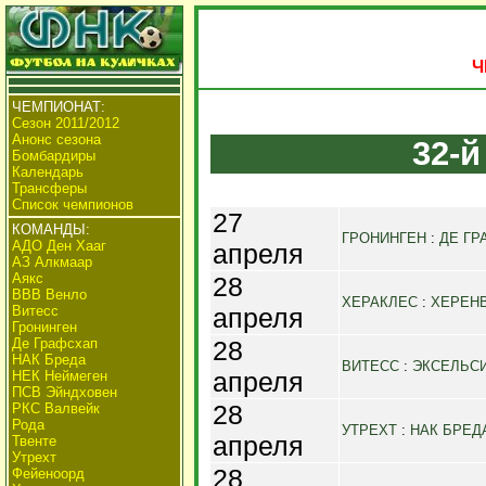
Ч
ЧЕМПИОНАТ:
Сезон 2011/2012
Анонс сезона
32-й
Бомбардиры
Календарь
Трансферы
Список чемпионов
27
КОМАНДЫ:
ГРОНИНГЕН
:
ДЕ ГР
АДО Ден Хааг
апреля
АЗ Алкмаар
Аякс
28
ВВВ Венло
ХЕРАКЛЕС
:
ХЕРЕН
Витесс
апреля
Гронинген
Де Графсхап
28
НАК Бреда
ВИТЕСС
:
ЭКСЕЛЬС
апреля
НЕК Неймеген
ПСВ Эйндховен
28
РКС Валвейк
Рода
УТРЕХТ
:
НАК БРЕД
апреля
Твенте
Утрехт
28
Фейеноорд