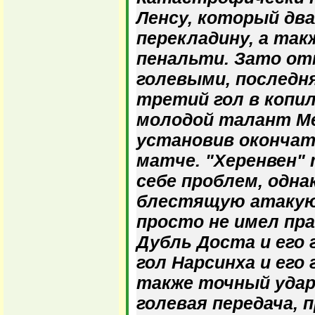
Ленсу, который дв
перекладину, а так
пенальти. Зато о
голевыми, последня
третий гол в копил
молодой талант М
установив окончат
матче. "Херенвен"
себе проблем, одна
блестящую атаку
просто не имел пр
Дубль Доста и его 
гол Нарсинха и его 
также точный удар
голевая передача, 