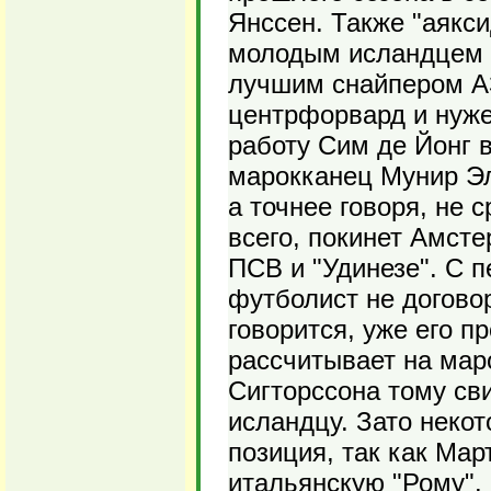
Янссен. Также "аякс
молодым исландцем 
лучшим снайпером АЗ
центрфорвард и нуже
работу Сим де Йонг 
марокканец Мунир Эл
а точнее говоря, не 
всего, покинет Амсте
ПСВ и "Удинезе". С п
футболист не договор
говорится, уже его п
рассчитывает на мар
Сигторссона тому сви
исландцу. Зато неко
позиция, так как Мар
итальянскую "Рому". 