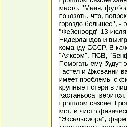
место. "Меня, футбо
показать, что, вопре
гораздо большее", - 
"Фейеноорд" 13 июля
Нидерландов и выигр
команду СССР. В каче
"Аяксом", ПСВ, "Бен
Помогать ему будут 
Гастел и Джованни в
имеет проблемы с фи
крупные потери в л
Кастаньоса, верится
прошлом сезоне. Гро
могли чисто физическ
"Эксельсиора", фарм
достаточно квалифиц