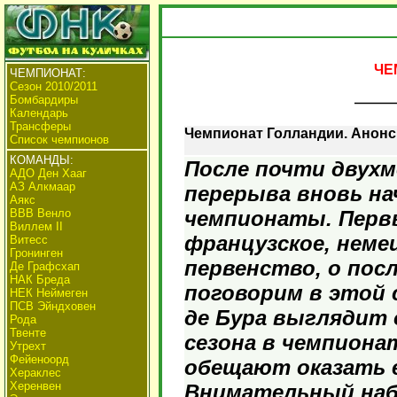
ЧЕ
ЧЕМПИОНАТ:
Сезон 2010/2011
Бомбардиры
Календарь
Трансферы
Чемпионат Голландии. Анонс 
Список чемпионов
КОМАНДЫ:
После почти двухм
АДО Ден Хааг
АЗ Алкмаар
перерыва вновь на
Аякс
ВВВ Венло
чемпионаты. Перв
Виллем II
французское, неме
Витесс
Гронинген
первенство, о посл
Де Графсхап
НАК Бреда
поговорим в этой 
НЕК Неймеген
ПСВ Эйндховен
де Бура выглядит 
Рода
Твенте
сезона в чемпиона
Утрехт
Фейеноорд
обещают оказать 
Хераклес
Херенвен
Внимательный наб