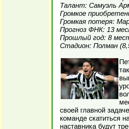
Талант: Самуэль Ар
Громкое приобретен
Громкая потеря: Ма
Прогноз ФНК: 13 ме
Прошлый год: 8 мес
Стадион: Полман (8,
Пе
так
вы
ур
во
ме
своей главной задаче
команде скатиться на
наставника будут тре