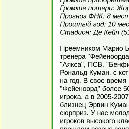
Громкие потери: Жо
Прогноз ФНК: 8 мес
Прошлый год: 10 ме
Стадион: Де Кейп (5
Преемником Марио Бе
тренера "Фейеноорда"
"Аякса", ПСВ, "Бенфи
Рональд Куман, с ко
на год. В свое время
"Фейеноорд" более 5
игрока, а в 2005-200
близнец Эрвин Куман
сюрприз. У нас моло
игроков высокого кла
прошлом сезоне заня