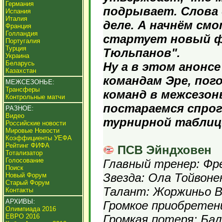
Германия
подрывает. Слова 
Испания
Италия
деле. А начнём смо
Франция
Голландия
стартует новый ф
Португалия
Турция
Тюльпанов".
Украина
Беларусь
Ну а в этом анонс
Казахстан
командам Эре, пог
МЕЖСЕЗОНЬЕ:
Трансферы
команд в межсезонь
Контрольные матчи
постараемся спрог
РАЗНОЕ:
Видео
турнирной таблице
Российские новости
Мировые Новости
Коэффициенты УЕФА
Рейтинг ФИФА
ПСВ Эйндховен
Тотализатор
Голосование
Главный тренер: Ф
Поиск
Звезда: Ола Тойвоне
Новый Форум
Старый Форум
Талант: Жоржиньо 
Контакты
АРХИВЫ:
Громкое приобретен
Олимпиада 2016
ЕВРО 2016
Громкая потеря: Ба