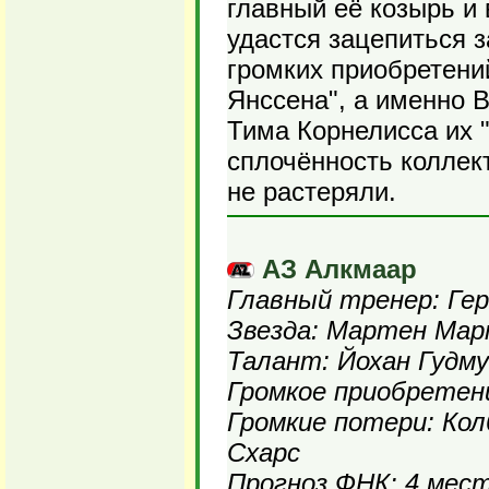
главный её козырь и 
удастся зацепиться з
громких приобретений
Янссена", а именно В
Тима Корнелисса их "
сплочённость коллект
не растеряли.
АЗ Алкмаар
Главный тренер: Ге
Звезда: Мартен Ма
Талант: Йохан Гудму
Громкое приобретен
Громкие потери: Ко
Схарс
Прогноз ФНК: 4 мес