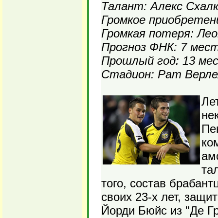
Талант: Алекс Схал
Громкое приобретени
Громкая потеря: Ле
Прогноз ФНК: 7 мес
Прошлый год: 13 ме
Стадион: Рат Верлех
Ле
не
Пе
ко
ам
та
того, состав брабан
своих 23-х лет, защи
Йорди Бюйс из "Де Г