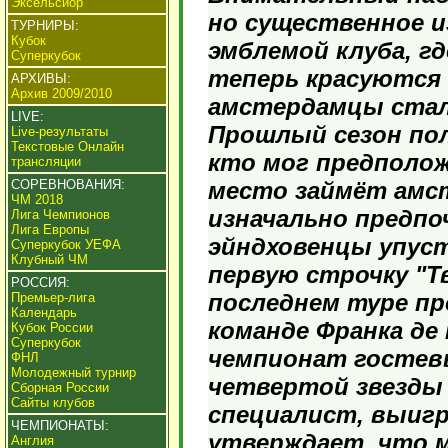
Эксельсиор
но существенное и
ТУРНИРЫ:
Кубок
эмблемой клуба, гд
Суперкубок
теперь красуются т
АРХИВЫ:
Архив 2009/2010
амстердамцы стали
LIVE:
Прошлый сезон по
Live-результаты
Текстовые Онлайн
кто мог предполож
трансляции
СОРЕВНОВАНИЯ:
место займёт амст
ЧМ 2018
изначально предпо
Лига Чемпионов
Лига Европы
эйндховенцы упуст
Суперкубок УЕФА
Клубный ЧМ
первую строчку "Тв
РОССИЯ:
последнем туре про
Премьер-лига
Календарь
команде Франка де 
Кубок России
Суперкубок
чемпионат гостевы
ФНЛ
Молодежный турнир
четвертой звезды 
Сборная России
Сайты клубов
специалист, выигр
ЧЕМПИОНАТЫ:
утверждает, что 
Англия