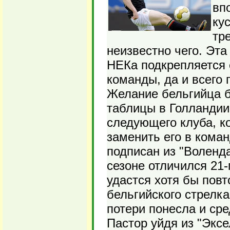
вп
ку
тр
неизвестно чего. Эт
НЕКа подкрепляется 
команды, да и всего 
Желание бельгийца б
таблицы в Голландии
следующего клуба, ко
заменить его в коман
подписан из "Воленд
сезоне отличился 21-
удастся хотя бы пов
бельгийского стрелк
потери понесла и ср
Пастор уйдя из "Эксе