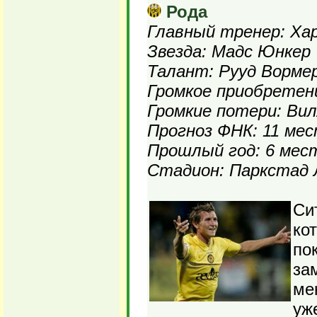
Рода
Главный тренер: Хар
Звезда: Мадс Юнкер
Талант: Рууд Ворме
Громкое приобретен
Громкие потери: Вил
Прогноз ФНК: 11 ме
Прошлый год: 6 мес
Стадион: Паркстад Л
Си
ко
по
за
ме
уж