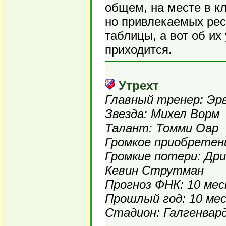
общем, на месте в кл
но привлекаемых рес
таблицы, а вот об и
приходится.
Утрехт
Главный тренер: Эр
Звезда: Михел Ворм
Талант: Томми Оар
Громкое приобретен
Громкие потери: Др
Кевин Струтман
Прогноз ФНК: 10 ме
Прошлый год: 10 ме
Стадион: Галгенвард