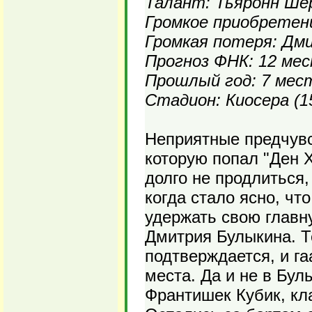
Талант: Тьяронн Ше
Громкое приобретен
Громкая потеря: Дм
Прогноз ФНК: 12 ме
Прошлый год: 7 мес
Стадион: Киосера (1
Неприятные предчувст
которую попал "Ден Х
долго не продлиться,
когда стало ясно, чт
удержать свою главн
Дмитрия Булыкина. Т
подтверждается, и га
места. Да и не в Бул
Франтишек Кубик, кл