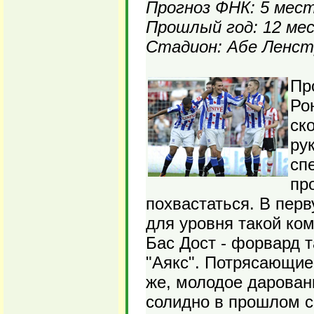
Прогноз ФНК: 5 мес
Прошлый год: 12 ме
Стадион: Абе Ленстр
Пр
Ро
ск
ру
сп
пр
похвастаться. В пер
для уровня такой ко
Бас Дост - форвард т
"Аякс". Потрясающие 
же, молодое дарован
солидно в прошлом с