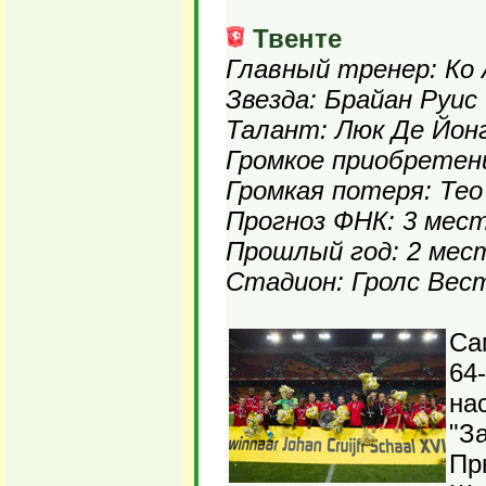
Твенте
Главный тренер: Ко
Звезда: Брайан Руис
Талант: Люк Де Йон
Громкое приобретени
Громкая потеря: Тео
Прогноз ФНК: 3 мес
Прошлый год: 2 мес
Стадион: Гролс Вест
Са
64
на
"З
Пр