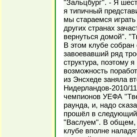
"Зальцбург". - Я шес
я типичный представ
мы стараемся играть
других странах зачас
вернуться домой". "Т
В этом клубе собран 
завоевавший ряд тро
структура, поэтому я
возможность поработ
из Энсхеде заняла в
Нидерландов-2010/11 
чемпионов УЕФА "Тве
раунда, и, надо сказ
прошёл в следующий 
"Васлуем". В общем, 
клубе вполне наладят