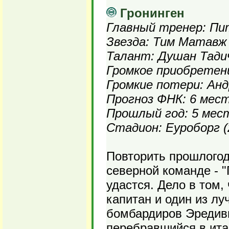
Гронинген
Главный тренер: П
Звезда: Тим Матавж
Талант: Душан Тади
Громкое приобретен
Громкие потери: Ан
Прогноз ФНК: 6 мес
Прошлый год: 5 мес
Стадион: Еуроборг (
Повторить прошлогод
северной команде - "
удастся. Дело в том,
капитан и один из л
бомбардиров Эредиви
перебравшийся в ита