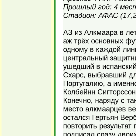
Прошлый год: 4 мес
Стадион: АФАС (17,2
АЗ из Алкмаара в ле
аж трёх основных фу
одному в каждой лин
центральный защитни
ушедший в испанский 
Схарс, выбравший д
Португалию, а именно
Колбейнн Сигторссон,
Конечно, наряду с та
место алкмаарцев вер
остался Гертьян Вер
повторить результат 
подписал сразу двои