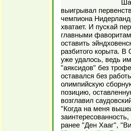
Ша
выигрывал первенства
чемпиона Нидерландо
хватает. И пускай пе
главными фаворитами
оставить эйндховенск
разбитого корыта. В 
уже удалось, ведь им
"аяксидов" без троф
оставался без работы
олимпийскую сборную
позицию, оставленн
возглавил саудовский
"Когда на меня вышел
заинтересованность,
ранее "Ден Хааг", "Ви