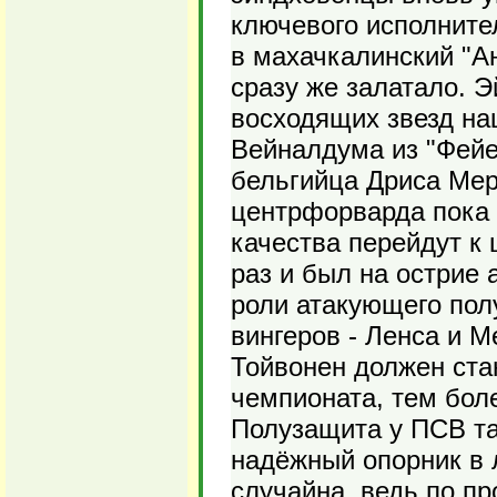
ключевого исполните
в махачкалинский "Ан
сразу же залатало. 
восходящих звезд на
Вейналдума из "Фейе
бельгийца Дриса Мерт
центрфорварда пока п
качества перейдут к 
раз и был на острие 
роли атакующего пол
вингеров - Ленса и 
Тойвонен должен ст
чемпионата, тем боле
Полузащита у ПСВ та
надёжный опорник в 
случайна, ведь по п