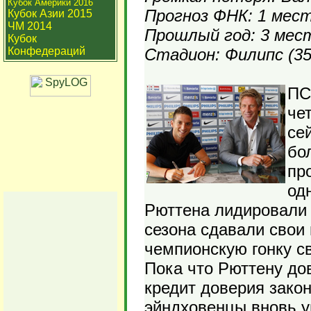
Кубок Америки 2016
Прогноз ФНК: 1 мес
Кубок Азии 2015
ЧМ 2014
Прошлый год: 3 мес
Кубок
Конфедераций
Стадион: Филипс (35
ПС
чет
се
бо
пр
од
Рюттена лидировали 
сезона сдавали свои
чемпионскую гонку св
Пока что Рюттену дов
кредит доверия закон
эйндховенцы вновь у