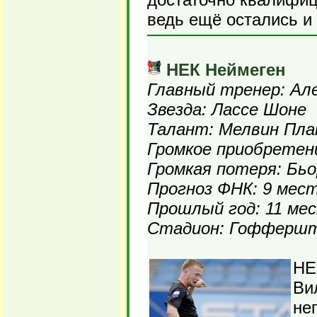
ведь ещё остались и
НЕК Неймеген
Главный тренер: Ал
Звезда: Лассе Шоне
Талант: Мелвин Пл
Громкое приобретени
Громкая потеря: Бь
Прогноз ФНК: 9 мес
Прошлый год: 11 ме
Стадион: Гоффершта
НЕ
Ви
не