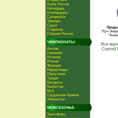
Кубок России
Календарь
Бомбардиры
Суперкубок
Тренеры
Судьи
Преды
Стадионы
"Луч-Энер
Сборная России
"Анжи
ЧЕМПИОНАТЫ:
Все мат
Англия
Сергей
Германия
Испания
Италия
Франция
Нидерланды
Португалия
Турция
Беларусь
Казахстан
MLS
Саудовская Аравия
Узбекистан
МЕЖСЕЗОНЬЕ:
Трансферы