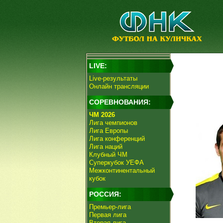
LIVE:
Live-результаты
Онлайн трансляции
СОРЕВНОВАНИЯ:
ЧМ 2026
Лига чемпионов
Лига Европы
Лига конференций
Лига наций
Клубный ЧМ
Суперкубок УЕФА
Межконтинентальный
кубок
РОССИЯ:
Премьер-лига
Первая лига
Вторая лига