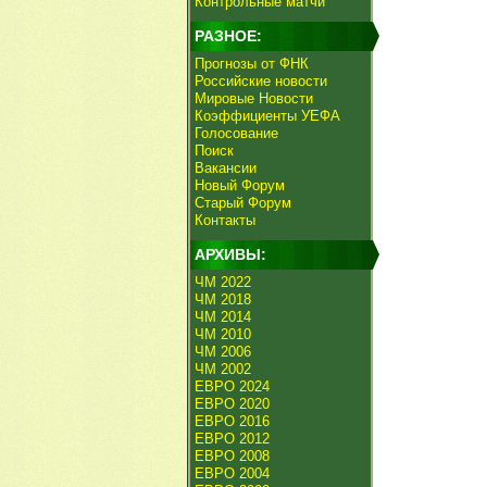
Контрольные матчи
РАЗНОЕ:
Прогнозы от ФНК
Российские новости
Мировые Новости
Коэффициенты УЕФА
Голосование
Поиск
Вакансии
Новый Форум
Старый Форум
Контакты
АРХИВЫ:
ЧМ 2022
ЧМ 2018
ЧМ 2014
ЧМ 2010
ЧМ 2006
ЧМ 2002
ЕВРО 2024
ЕВРО 2020
ЕВРО 2016
ЕВРО 2012
ЕВРО 2008
ЕВРО 2004