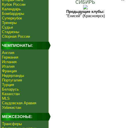
СИБИРЬ
Кубок России
Календарь
Предыдущие клубы:
Бомбардиры
"Енисей" (Красноярск)
Суперкубок
Тренеры
Судьи
Стадионы
Сборная России
ЧЕМПИОНАТЫ:
Англия
Германия
Испания
Италия
Франция
Нидерланды
Португалия
Турция
Беларусь
Казахстан
MLS
Саудовская Аравия
Узбекистан
МЕЖСЕЗОНЬЕ:
Трансферы