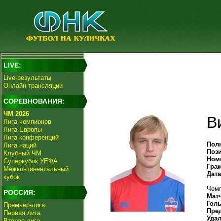
LIVE:
Live-результаты
Онлайн трансляции
СОРЕВНОВАНИЯ:
ЧМ 2026
В
Лига чемпионов
Лига Европы
Лига конференций
Пол
Лига наций
Поз
Клубный ЧМ
Ном
Суперкубок УЕФА
Гра
Межконтинентальный
Дат
кубок
Чемп
РОССИЯ:
Мат
Гол
Премьер-лига
Пре
Первая лига
Уда
Вторая лига