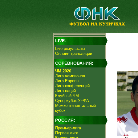
LIVE:
Live-результаты
Онлайн трансляции
СОРЕВНОВАНИЯ:
ЧМ 2026
Лига чемпионов
Лига Европы
Лига конференций
Лига наций
Клубный ЧМ
Суперкубок УЕФА
Межконтинентальный
кубок
РОССИЯ:
Премьер-лига
Первая лига
Вторая лига