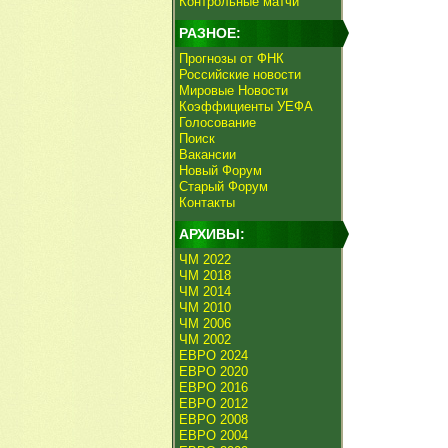
Контрольные матчи
РАЗНОЕ:
Прогнозы от ФНК
Российские новости
Мировые Новости
Коэффициенты УЕФА
Голосование
Поиск
Вакансии
Новый Форум
Старый Форум
Контакты
АРХИВЫ:
ЧМ 2022
ЧМ 2018
ЧМ 2014
ЧМ 2010
ЧМ 2006
ЧМ 2002
ЕВРО 2024
ЕВРО 2020
ЕВРО 2016
ЕВРО 2012
ЕВРО 2008
ЕВРО 2004