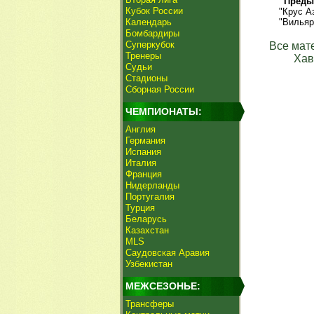
Преды
Кубок России
"Крус А
Календарь
"Вильяр
Бомбардиры
Суперкубок
Все мат
Тренеры
Хав
Судьи
Стадионы
Сборная России
ЧЕМПИОНАТЫ:
Англия
Германия
Испания
Италия
Франция
Нидерланды
Португалия
Турция
Беларусь
Казахстан
MLS
Саудовская Аравия
Узбекистан
МЕЖСЕЗОНЬЕ:
Трансферы