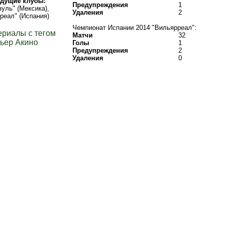
дущие клубы:
Предупреждения
1
зуль" (Мексика),
Удаления
2
реал" (Испания)
Чемпионат Испании 2014 "Вильярреал":
ериалы с тегом
Матчи
32
ьер Акино
Голы
1
Предупреждения
2
Удаления
0