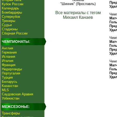
Пре
"Шинник" (Ярославль)
Кубок России
Уда
Календарь
Бомбардиры
Все материалы с тегом
Чемп
Суперкубок
Михаил Канаев
Мат
Тренеры
Гол
Судьи
Пре
Стадионы
Уда
Сборная России
Чемп
ЧЕМПИОНАТЫ:
Мат
Гол
Англия
Пре
Германия
Уда
Испания
Италия
Чемп
Франция
Мат
Нидерланды
Гол
Пре
Португалия
Уда
Турция
Беларусь
Казахстан
MLS
Саудовская Аравия
Узбекистан
МЕЖСЕЗОНЬЕ:
Трансферы