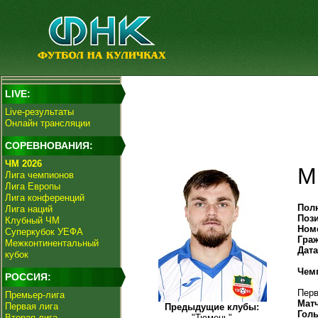
LIVE:
Live-результаты
Онлайн трансляции
СОРЕВНОВАНИЯ:
ЧМ 2026
М
Лига чемпионов
Лига Европы
Лига конференций
Пол
Лига наций
Поз
Клубный ЧМ
Ном
Суперкубок УЕФА
Гра
Межконтинентальный
Дат
кубок
Чем
РОССИЯ:
Перв
Премьер-лига
Мат
Первая лига
Предыдущие клубы:
Гол
Вторая лига
"Тюмень"