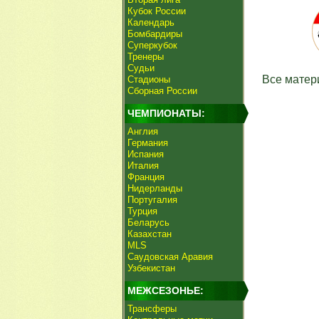
Кубок России
Календарь
Бомбардиры
Суперкубок
Тренеры
Судьи
Все матер
Стадионы
Сборная России
ЧЕМПИОНАТЫ:
Англия
Германия
Испания
Италия
Франция
Нидерланды
Португалия
Турция
Беларусь
Казахстан
MLS
Саудовская Аравия
Узбекистан
МЕЖСЕЗОНЬЕ:
Трансферы