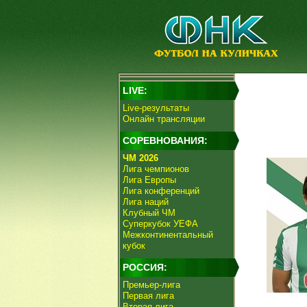
LIVE:
Live-результаты
Онлайн трансляции
СОРЕВНОВАНИЯ:
ЧМ 2026
Лига чемпионов
Лига Европы
Лига конференций
Лига наций
Клубный ЧМ
Суперкубок УЕФА
Межконтинентальный
кубок
РОССИЯ:
Премьер-лига
Первая лига
Вторая лига