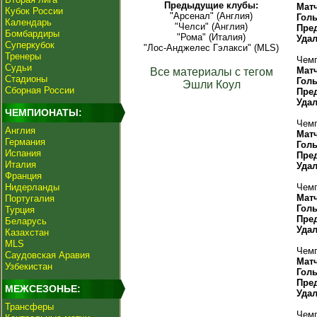
Предыдущие клубы:
Мат
Кубок России
"Арсенал" (Англия)
Гол
Календарь
"Челси" (Англия)
Пре
Бомбардиры
"Рома" (Италия)
Уда
Суперкубок
"Лос-Анджелес Гэлакси" (MLS)
Тренеры
Чемп
Судьи
Мат
Все материалы с тегом
Стадионы
Гол
Эшли Коул
Сборная России
Пре
Уда
ЧЕМПИОНАТЫ:
Чемп
Англия
Мат
Германия
Гол
Испания
Пре
Италия
Уда
Франция
Нидерланды
Чемп
Мат
Португалия
Гол
Турция
Пре
Беларусь
Уда
Казахстан
MLS
Чемп
Саудовская Аравия
Мат
Узбекистан
Гол
Пре
МЕЖСЕЗОНЬЕ:
Уда
Трансферы
Чемп