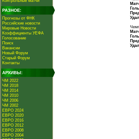
Контрольные матчи
Мат
Гол
РАЗНОЕ:
Пре
Уда
Прогнозы от ФНК
Российские новости
Чемп
Мировые Новости
Мат
Коэффициенты УЕФА
Гол
Голосование
Пре
Поиск
Уда
Вакансии
Новый Форум
Старый Форум
Контакты
АРХИВЫ:
ЧМ 2022
ЧМ 2018
ЧМ 2014
ЧМ 2010
ЧМ 2006
ЧМ 2002
ЕВРО 2024
ЕВРО 2020
ЕВРО 2016
ЕВРО 2012
ЕВРО 2008
ЕВРО 2004