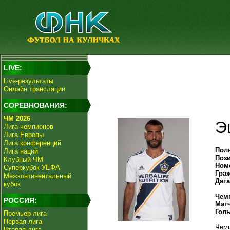
LIVE:
Live-результаты
Онлайн трансляции
СОРЕВНОВАНИЯ:
ЧМ 2026
Э
Лига чемпионов
Лига Европы
Лига конференций
Пол
Лига наций
Поз
Клубный ЧМ
Ном
Суперкубок УЕФА
Гра
Межконтинентальный
Дат
кубок
Чем
РОССИЯ:
Мат
Гол
Премьер-лига
Первая лига
Чемп
Вторая лига