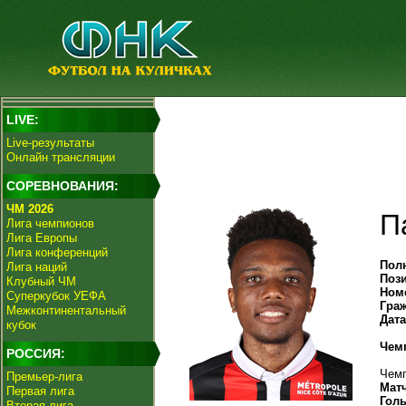
LIVE:
Live-результаты
Онлайн трансляции
СОРЕВНОВАНИЯ:
ЧМ 2026
П
Лига чемпионов
Лига Европы
Лига конференций
Пол
Лига наций
Поз
Клубный ЧМ
Ном
Суперкубок УЕФА
Гра
Межконтинентальный
Дат
кубок
Чем
РОССИЯ:
Чемп
Премьер-лига
Мат
Первая лига
Гол
Вторая лига