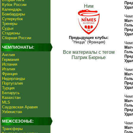
Пре
Кубок России
Ним
Уда
Календарь
Бомбардиры
Чемп
Суперкубок
Мат
Тренеры
Гол
Судьи
Пре
Стадионы
Уда
Предыдущие клубы:
Сборная России
"Ницца" (Франция)
Чемп
ЧЕМПИОНАТЫ:
Мат
Все материалы с тегом
Гол
Англия
Пре
Патрик Бюрнье
Германия
Уда
Испания
Италия
Чемп
Франция
Мат
Нидерланды
Гол
Пре
Португалия
Уда
Турция
Беларусь
Чемп
Казахстан
Мат
MLS
Гол
Саудовская Аравия
Пре
Узбекистан
Уда
МЕЖСЕЗОНЬЕ:
Чемп
Мат
Трансферы
Гол