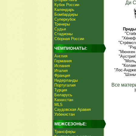
Ди 
Кубок России
Календарь
Бомбардиры
Суперкубок
Тренеры
Судьи
Преды
"Стаб
Стадионы
"Хёнефо
Сборная России
"Стрёмсг
"Ри
ЧЕМПИОНАТЫ:
"Мюнхен 
Англия
"Аустрия
Германия
"Мольд
"Колам
Испания
"Лос-Андже
Италия
"Шэньч
Франция
Нидерланды
Все матер
Португалия
Турция
Беларусь
Казахстан
MLS
Саудовская Аравия
Узбекистан
МЕЖСЕЗОНЬЕ:
Трансферы