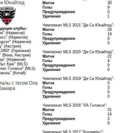
Си Юнайтед
Матчи
30
Голы
9
Предупреждения
0
Удаления
1
Чемпионат MLS 2021 "Ди Си Юнайтед":
дущие клубы:
Матчи
28
ек" (Норвегия)
Голы
19
сс" (Норвегия)
Предупреждения
0
одсет" (Норвегия)
Удаления
0
д" (Австрия)
1860" (Германия)
Чемпионат MLS 2020 "Ди Си Юнайтед":
" (Вена, Австрия)
Матчи
22
е" (Норвегия)
Голы
4
бус Крю" (MLS)
Предупреждения
0
лес Гэлакси" (MLS)
Удаления
0
жэнь" (Китай)
Чемпионат MLS 2019 "Ди Си Юнайтед":
иалы с тегом Ола
Матчи
5
Голы
3
Камара
Предупреждения
0
Удаления
0
Чемпионат MLS 2018 "ЛА Гэлакси":
Матчи
31
Голы
14
Предупреждения
2
Удаления
0
Чемпионат MLS 2017 "Коламбус":