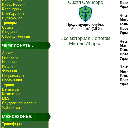
Сиэтл Саундерс
Пре
Кубок России
Уда
Календарь
Бомбардиры
Чемп
Суперкубок
Мат
Тренеры
Гол
Предыдущие клубы:
Судьи
Пре
"Миннесота" (MLS)
Стадионы
Уда
Сборная России
Все материалы с тегом
Чемп
Мигель Ибарра
ЧЕМПИОНАТЫ:
Мат
Гол
Англия
Пре
Германия
Уда
Испания
Италия
Чемп
Франция
Мат
Нидерланды
Гол
Пре
Португалия
Уда
Турция
Беларусь
Казахстан
MLS
Саудовская Аравия
Узбекистан
МЕЖСЕЗОНЬЕ:
Трансферы