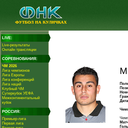
LIVE:
Live-результаты
Онлайн трансляции
СОРЕВНОВАНИЯ:
ЧМ 2026
М
Лига чемпионов
Лига Европы
Лига конференций
Пол
Лига наций
Поз
Клубный ЧМ
Ном
Суперкубок УЕФА
Гра
Межконтинентальный
Дат
кубок
Чем
РОССИЯ:
Чемп
Премьер-лига
Мат
Первая лига
Гол
Вторая лига