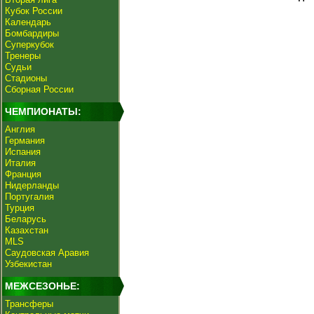
Кубок России
Календарь
Бомбардиры
Суперкубок
Тренеры
Судьи
Стадионы
Сборная России
ЧЕМПИОНАТЫ:
Англия
Германия
Испания
Италия
Франция
Нидерланды
Португалия
Турция
Беларусь
Казахстан
MLS
Саудовская Аравия
Узбекистан
МЕЖСЕЗОНЬЕ:
Трансферы