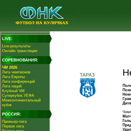
LIVE:
Live-результаты
Онлайн трансляции
СОРЕВНОВАНИЯ:
ЧМ 2026
Н
Лига чемпионов
ТАРАЗ
Лига Европы
Лига конференций
Пол
Лига наций
Поз
Клубный ЧМ
Ном
Суперкубок УЕФА
Гра
Межконтинентальный
Дат
кубок
Чемп
РОССИЯ:
Мат
Гол
Премьер-лига
Пре
Первая лига
Уда
Вторая лига