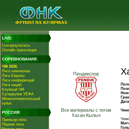
LIVE:
Live-результаты
Онлайн трансляции
СОРЕВНОВАНИЯ:
ЧМ 2026
Х
Лига чемпионов
Пендикспор
Лига Европы
Лига конференций
Пол
Лига наций
Поз
Клубный ЧМ
Ном
Суперкубок УЕФА
Гра
Межконтинентальный
Дат
кубок
Все материалы с тегом
Чем
РОССИЯ:
Хасан Кылыч
Чемп
Премьер-лига
Мат
Первая лига
Гол
Вторая лига