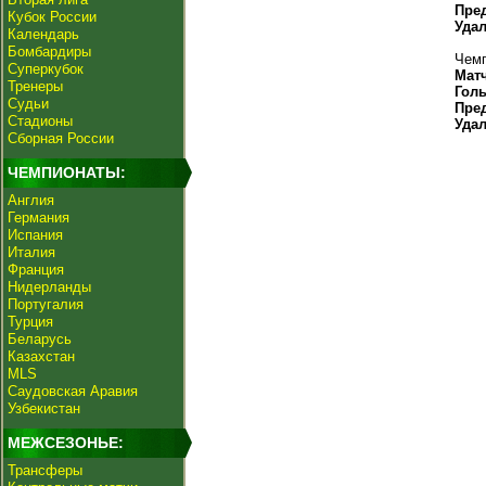
Пре
Кубок России
Уда
Календарь
Бомбардиры
Чемп
Суперкубок
Мат
Тренеры
Гол
Судьи
Пре
Стадионы
Уда
Сборная России
ЧЕМПИОНАТЫ:
Англия
Германия
Испания
Италия
Франция
Нидерланды
Португалия
Турция
Беларусь
Казахстан
MLS
Саудовская Аравия
Узбекистан
МЕЖСЕЗОНЬЕ:
Трансферы