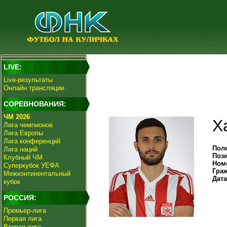
LIVE:
Live-результаты
Онлайн трансляции
СОРЕВНОВАНИЯ:
ЧМ 2026
Х
Лига чемпионов
Лига Европы
Лига конференций
Пол
Лига наций
Поз
Клубный ЧМ
Ном
Суперкубок УЕФА
Гра
Межконтинентальный
Дат
кубок
РОССИЯ:
Премьер-лига
Первая лига
Вторая лига