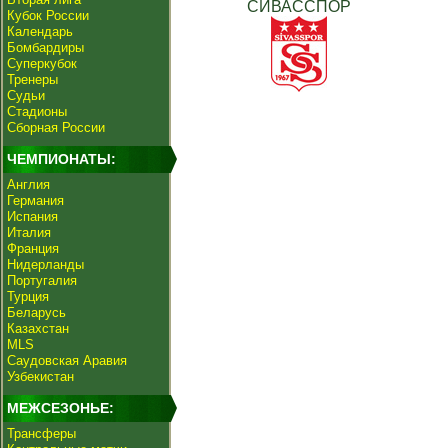
СИВАССПОР
Кубок России
Календарь
Бомбардиры
Суперкубок
Тренеры
Судьи
Стадионы
Сборная России
ЧЕМПИОНАТЫ:
Англия
Германия
Испания
Италия
Франция
Нидерланды
Португалия
Турция
Беларусь
Казахстан
MLS
Саудовская Аравия
Узбекистан
МЕЖСЕЗОНЬЕ:
Трансферы