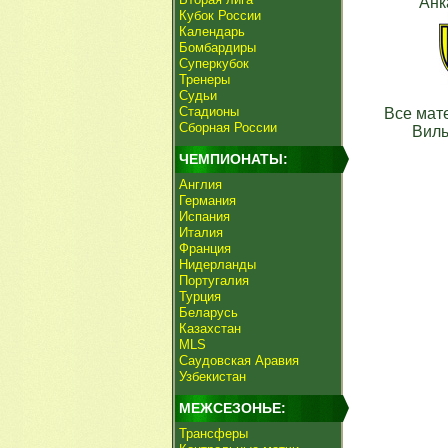
Анк
Кубок России
Календарь
Бомбардиры
Суперкубок
Тренеры
Судьи
Стадионы
Все мат
Сборная России
Вил
ЧЕМПИОНАТЫ:
Англия
Германия
Испания
Италия
Франция
Нидерланды
Португалия
Турция
Беларусь
Казахстан
MLS
Саудовская Аравия
Узбекистан
МЕЖСЕЗОНЬЕ:
Трансферы