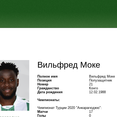
Вильфред Моке
Полное имя
Вильфред Моке
Позиция
Полузащитник
Номер
21
Гражданство
Конго
Дата рождения
12.02.1988
Чемпионаты:
Чемпионат Турции 2020 "Анкарагюджю":
Матчи
17
Голы
0