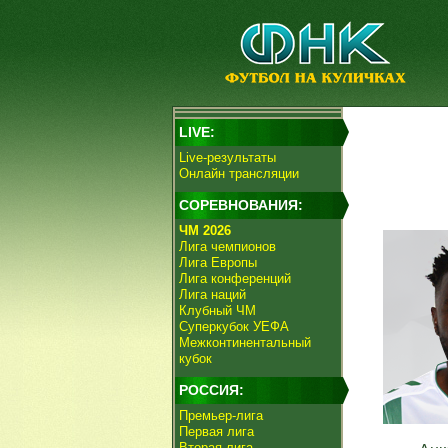
LIVE:
Live-результаты
Онлайн трансляции
СОРЕВНОВАНИЯ:
ЧМ 2026
Лига чемпионов
Лига Европы
Лига конференций
Лига наций
Клубный ЧМ
Суперкубок УЕФА
Межконтинентальный
кубок
РОССИЯ:
Премьер-лига
Первая лига
Вторая лига