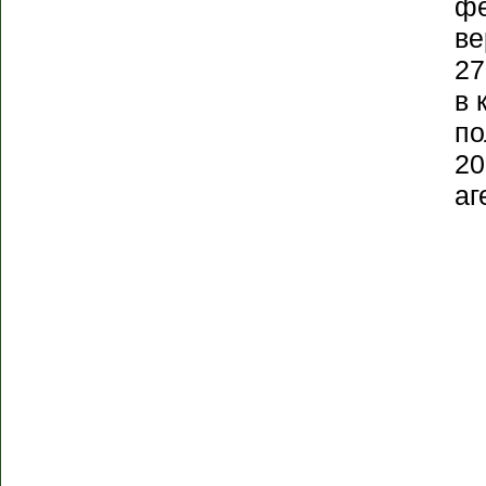
фе
ве
27
в 
по
20
аг