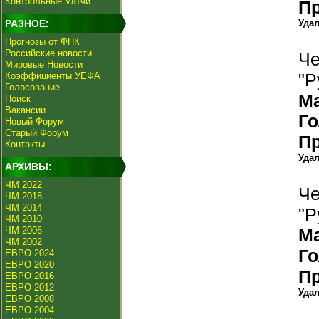
Контрольные матчи
П
РАЗНОЕ:
Уда
Прогнозы от ФНК
Российские новости
Че
Мировые Новости
"Р
Коэффициенты УЕФА
Голосование
М
Поиск
Вакансии
Г
Новый Форум
Старый Форум
П
Контакты
Уда
АРХИВЫ:
ЧМ 2022
Че
ЧМ 2018
ЧМ 2014
"Р
ЧМ 2010
ЧМ 2006
М
ЧМ 2002
Г
ЕВРО 2024
ЕВРО 2020
П
ЕВРО 2016
ЕВРО 2012
Уда
ЕВРО 2008
ЕВРО 2004