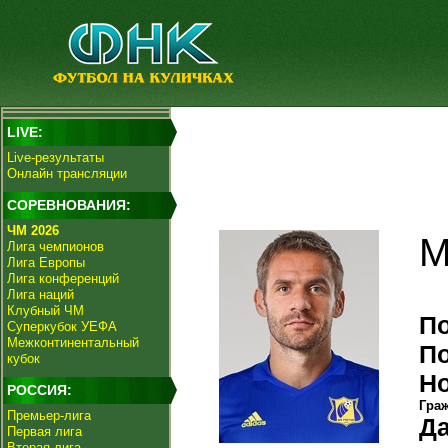
LIVE:
Live-результаты
Онлайн трансляции
СОРЕВНОВАНИЯ:
ЧМ 2026
М
Лига чемпионов
Лига Европы
Лига конференций
Лига наций
Клубный ЧМ
П
Суперкубок УЕФА
Межконтинентальный
П
кубок
Н
РОССИЯ:
Гра
Премьер-лига
Да
Первая лига
Вторая лига