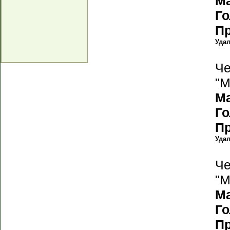
М
Г
П
Уда
Че
"М
М
Г
П
Уда
Че
"М
М
Г
П