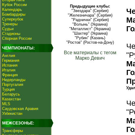
Кубок России
Предыдущие клубы:
Ч
Календарь
"Звездара" (Сербия)
Бомбардиры
"Железничара" (Сербия)
М
Суперкубок
"Раднички" (Сербия)
Тренеры
"Волынь" (Украина)
Г
Судьи
"Металлист" (Украина)
"Шахтер" (Украина)
Стадионы
"Рубин" (Казань)
Сборная России
"Ростов" (Ростов-на-Дону)
Че
ЧЕМПИОНАТЫ:
Все материалы с тегом
"Р
Англия
Марко Девич
Германия
М
Испания
Италия
Г
Франция
П
Нидерланды
Португалия
Уда
Турция
Беларусь
Казахстан
Че
MLS
Саудовская Аравия
"Р
Узбекистан
М
МЕЖСЕЗОНЬЕ:
Г
Трансферы