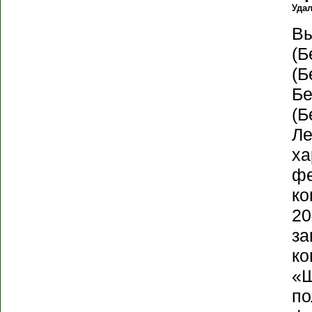
Уда
Вы
(Б
(Б
Бе
(Б
Ле
ха
фе
ко
20
за
ко
«Ш
по