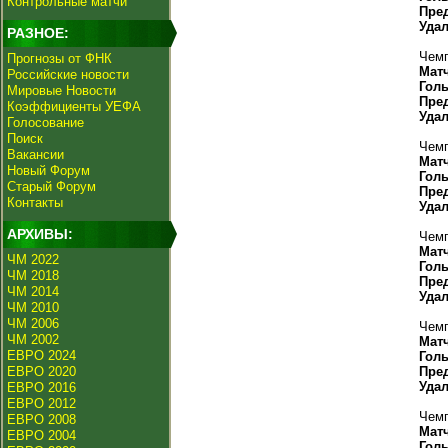
Контрольные матчи
Пре
Уда
РАЗНОЕ:
Чемп
Прогнозы от ФНК
Мат
Российские новости
Гол
Мировые Новости
Пре
Коэффициенты УЕФА
Уда
Голосование
Поиск
Чемп
Вакансии
Мат
Новый Форум
Гол
Старый Форум
Пре
Контакты
Уда
АРХИВЫ:
Чемп
Мат
ЧМ 2022
Гол
ЧМ 2018
Пре
ЧМ 2014
Уда
ЧМ 2010
ЧМ 2006
Чемп
ЧМ 2002
Мат
ЕВРО 2024
Гол
ЕВРО 2020
Пре
Уда
ЕВРО 2016
ЕВРО 2012
Чемп
ЕВРО 2008
Мат
ЕВРО 2004
Гол