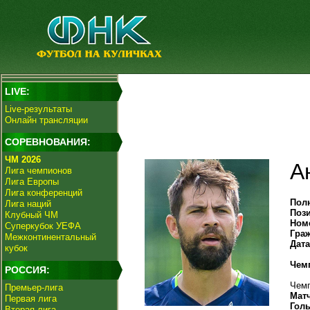
LIVE:
Live-результаты
Онлайн трансляции
СОРЕВНОВАНИЯ:
ЧМ 2026
А
Лига чемпионов
Лига Европы
Лига конференций
Пол
Лига наций
Поз
Клубный ЧМ
Ном
Суперкубок УЕФА
Гра
Межконтинентальный
Дат
кубок
Чем
РОССИЯ:
Чемп
Премьер-лига
Мат
Первая лига
Гол
Вторая лига