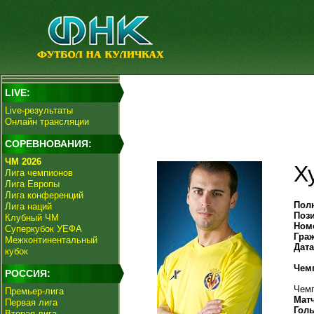
LIVE:
Live-результаты
Онлайн трансляции
СОРЕВНОВАНИЯ:
ЧМ 2026
Х
Лига чемпионов
Лига Европы
Лига конференций
Пол
Лига наций
Поз
Клубный ЧМ
Ном
Суперкубок УЕФА
Гра
Межконтинентальный
Дат
кубок
Чем
РОССИЯ:
Чемп
Премьер-лига
Мат
Первая лига
Гол
Вторая лига