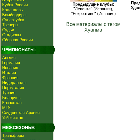
Пре
Предыдущие клубы:
Кубок России
Уда
"Леванте" (Испания),
Календарь
"Рекреативо" (Испания)
Бомбардиры
Суперкубок
Все материалы с тегом
Тренеры
Хуанма
Судьи
Стадионы
Сборная России
ЧЕМПИОНАТЫ:
Англия
Германия
Испания
Италия
Франция
Нидерланды
Португалия
Турция
Беларусь
Казахстан
MLS
Саудовская Аравия
Узбекистан
МЕЖСЕЗОНЬЕ:
Трансферы