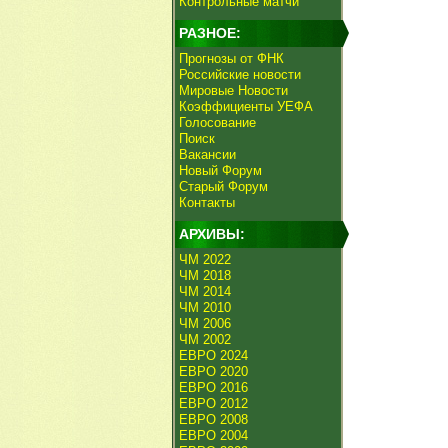
Контрольные матчи
РАЗНОЕ:
Прогнозы от ФНК
Российские новости
Мировые Новости
Коэффициенты УЕФА
Голосование
Поиск
Вакансии
Новый Форум
Старый Форум
Контакты
АРХИВЫ:
ЧМ 2022
ЧМ 2018
ЧМ 2014
ЧМ 2010
ЧМ 2006
ЧМ 2002
ЕВРО 2024
ЕВРО 2020
ЕВРО 2016
ЕВРО 2012
ЕВРО 2008
ЕВРО 2004