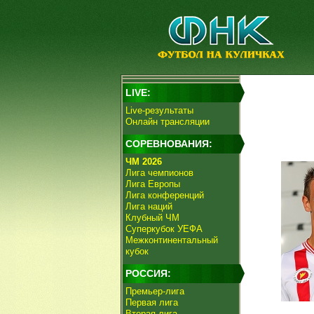
LIVE:
Live-результаты
Онлайн трансляции
СОРЕВНОВАНИЯ:
ЧМ 2026
Лига чемпионов
Лига Европы
Лига конференций
Лига наций
Клубный ЧМ
Суперкубок УЕФА
Межконтинентальный
кубок
РОССИЯ:
Премьер-лига
Первая лига
Вторая лига