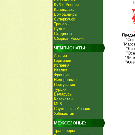
Кубок России
Календарь
Бомбардиры
Суперкубок
Тренеры
Судьи
Стадионы
Преды
Сборная России
"Сош
"Марсе
ЧЕМПИОНАТЫ:
"Лио
"Осе
Англия
"Лилл
Германия
"Аяч
Испания
Италия
Франция
Нидерланды
Португалия
Турция
Беларусь
Казахстан
MLS
Саудовская Аравия
Узбекистан
МЕЖСЕЗОНЬЕ:
Трансферы