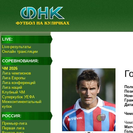
LIVE:
Live-результаты
Онлайн трансляции
СОРЕВНОВАНИЯ:
ЧМ 2026
Г
Лига чемпионов
Лига Европы
Лига конференций
Пол
Лига наций
Поз
Клубный ЧМ
Ном
Суперкубок УЕФА
Гра
Межконтинентальный
Дат
кубок
Чем
РОССИЯ:
Чемп
Премьер-лига
Мат
Первая лига
Гол
Вторая лига