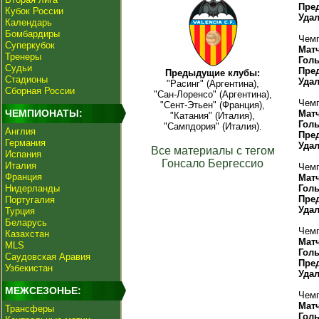
Пре
Кубок России
Уда
Календарь
Бомбардиры
Чемп
Суперкубок
Мат
Тренеры
Гол
Судьи
Пре
Предыдущие клубы:
Стадионы
Уда
"Расинг" (Аргентина),
Сборная России
"Сан-Лоренсо" (Аргентина),
Чемп
"Сент-Этьен" (Франция),
ЧЕМПИОНАТЫ:
Мат
"Катания" (Италия),
Гол
"Сампдория" (Италия).
Англия
Пре
Германия
Уда
Все материалы с тегом
Испания
Гонсало Бергессио
Италия
Чемп
Франция
Мат
Нидерланды
Гол
Пре
Португалия
Уда
Турция
Беларусь
Чемп
Казахстан
Мат
MLS
Гол
Саудовская Аравия
Пре
Узбекистан
Уда
МЕЖСЕЗОНЬЕ:
Чемп
Мат
Трансферы
Гол