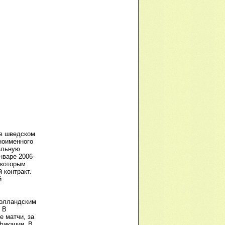
 в шведском
ноименного
альную
нваре 2006-
 которым
 контракт.
й
голландским
 В
е матчи, за
фикации. В