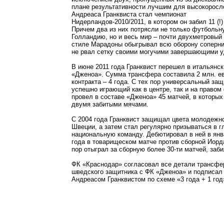
плане результативности лучшим для высокоросло
Андреаса Гранквиста стал чемпионат
Нидерландов-2010/2011, в котором он забил 11 (!)
Причем два из них потрясли не только футбольн
Голландию, но и весь мир – почти двухметровый
стиле Марадоны обыгрывал всю оборону соперни
не рвал сетку своими могучими завершающими у
В июне 2011 года Гранквист перешел в итальянск
«Дженоа». Сумма трансфера составила 2 млн. ев
контракта – 4 года. С тех пор универсальный защ
успешно играющий как в центре, так и на правом
провел в составе «Дженоа» 45 матчей, в которых
двумя забитыми мячами.
С 2004 года Гранквист защищал цвета молодежн
Швеции, а затем стал регулярно призываться в 
национальную команду. Дебютировал в ней в янв
года в товарищеском матче против сборной Иорд
пор отыграл за сборную более 30-ти матчей, заби
ФК «Краснодар» согласовал все детали трансфе
шведского защитника с ФК «Дженоа» и подписал 
Андреасом Гранквистом по схеме «3 года + 1 год