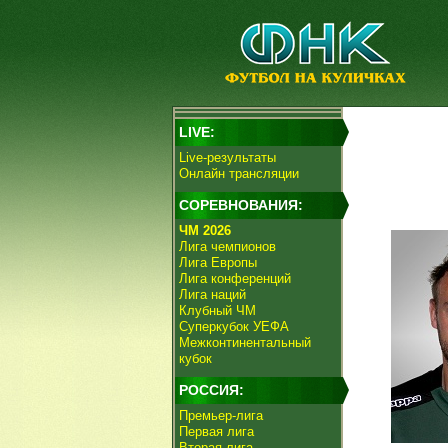
LIVE:
Live-результаты
Онлайн трансляции
СОРЕВНОВАНИЯ:
ЧМ 2026
Лига чемпионов
Лига Европы
Лига конференций
Лига наций
Клубный ЧМ
Суперкубок УЕФА
Межконтинентальный
кубок
РОССИЯ:
Премьер-лига
Первая лига
Вторая лига