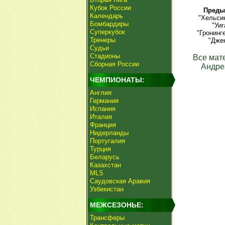
Кубок России
Преды
Календарь
"Хельсин
Бомбардиры
"Уиг
Суперкубок
"Гронинг
Тренеры
"Джен
Судьи
Стадионы
Все мат
Сборная России
Андре
ЧЕМПИОНАТЫ:
Англия
Германия
Испания
Италия
Франция
Нидерланды
Португалия
Турция
Беларусь
Казахстан
MLS
Саудовская Аравия
Узбекистан
МЕЖСЕЗОНЬЕ:
Трансферы