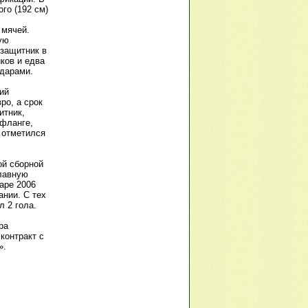
го (192 см)
 мячей.
ую
 защитник в
ков и едва
дарами.
ий
ро, а срок
итник,
 фланге,
 отметился
ой сборной
главную
аре 2006
ании. С тех
л 2 гола.
ра
контракт с
».