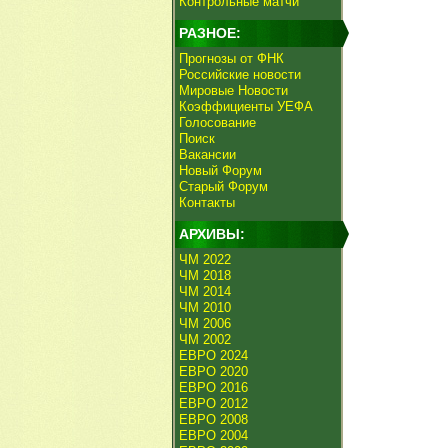
Контрольные матчи
РАЗНОЕ:
Прогнозы от ФНК
Российские новости
Мировые Новости
Коэффициенты УЕФА
Голосование
Поиск
Вакансии
Новый Форум
Старый Форум
Контакты
АРХИВЫ:
ЧМ 2022
ЧМ 2018
ЧМ 2014
ЧМ 2010
ЧМ 2006
ЧМ 2002
ЕВРО 2024
ЕВРО 2020
ЕВРО 2016
ЕВРО 2012
ЕВРО 2008
ЕВРО 2004