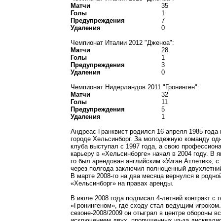
Матчи
35
Голы
1
Предупреждения
7
Удаления
0
Чемпионат Италии 2012 "Дженоа":
Матчи
28
Голы
1
Предупреждения
3
Удаления
0
Чемпионат Нидерландов 2011 "Гронинген":
Матчи
32
Голы
11
Предупреждения
5
Удаления
1
Андреас Гранквист родился 16 апреля 1985 года
городе Хельсинборг. За молодежную команду од
клуба выступал с 1997 года, а свою профессион
карьеру в «Хельсинборге» начал в 2004 году. В я
го был арендован английским «Уиган Атлетик», с
через полгода заключил полноценный двухлетний
В марте 2008-го на два месяца вернулся в родно
«Хельсинборг» на правах аренды.
В июле 2008 года подписал 4-летний контракт с 
«Гронингеном», где сходу стал ведущим игроком.
сезоне-2008/2009 он отыграл в центре обороны вс
исключением двух, пропущенных из-за дисквали