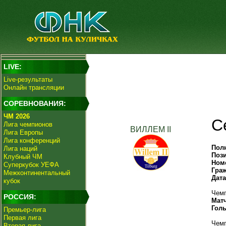
LIVE:
Live-результаты
Онлайн трансляции
СОРЕВНОВАНИЯ:
ЧМ 2026
С
Лига чемпионов
ВИЛЛЕМ II
Лига Европы
Лига конференций
Пол
Лига наций
Поз
Клубный ЧМ
Ном
Суперкубок УЕФА
Гра
Межконтинентальный
Дат
кубок
Чемп
РОССИЯ:
Мат
Гол
Премьер-лига
Первая лига
Чемп
Вторая лига