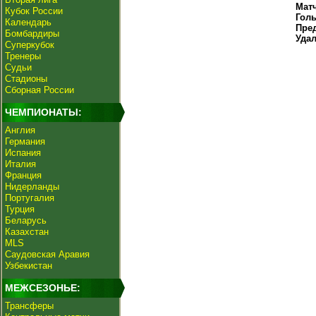
Мат
Кубок России
Гол
Календарь
Пре
Бомбардиры
Уда
Суперкубок
Тренеры
Судьи
Стадионы
Сборная России
ЧЕМПИОНАТЫ:
Англия
Германия
Испания
Италия
Франция
Нидерланды
Португалия
Турция
Беларусь
Казахстан
MLS
Саудовская Аравия
Узбекистан
МЕЖСЕЗОНЬЕ:
Трансферы