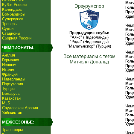
Мат
Кубок России
Эрзурумспор
Гол
Календарь
Пре
Бомбардиры
Уда
Суперкубок
Тренеры
Чемп
Судьи
Мат
Предыдущие клубы:
Стадионы
Гол
"Аякс" (Нидерланды)
Сборная России
Пре
"Рода" (Нидерланды)
Уда
"Малатьяспор" (Турция)
ЧЕМПИОНАТЫ:
Чемп
Англия
Все материалы с тегом
Мат
Германия
Гол
Митчелл Дональд
Испания
Пре
Италия
Уда
Франция
Нидерланды
Чемп
Мат
Португалия
Гол
Турция
Пре
Беларусь
Уда
Казахстан
MLS
Чемп
Саудовская Аравия
Мат
Узбекистан
Гол
Пре
МЕЖСЕЗОНЬЕ:
Уда
Трансферы
Чемп