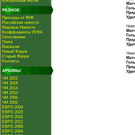
Контрольные матчи
Мат
Гол
РАЗНОЕ:
Пре
Уда
Прогнозы от ФНК
Российские новости
Чемп
Мировые Новости
Мат
Коэффициенты УЕФА
Гол
Голосование
Пре
Поиск
Уда
Вакансии
Новый Форум
Чемп
Старый Форум
Мат
Контакты
Гол
Пре
АРХИВЫ:
Уда
ЧМ 2022
ЧМ 2018
ЧМ 2014
ЧМ 2010
ЧМ 2006
ЧМ 2002
ЕВРО 2024
ЕВРО 2020
ЕВРО 2016
ЕВРО 2012
ЕВРО 2008
ЕВРО 2004