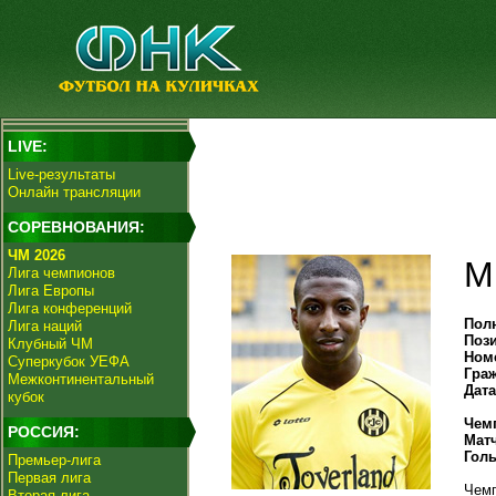
LIVE:
Live-результаты
Онлайн трансляции
СОРЕВНОВАНИЯ:
ЧМ 2026
М
Лига чемпионов
Лига Европы
Лига конференций
Пол
Лига наций
Поз
Клубный ЧМ
Ном
Суперкубок УЕФА
Гра
Межконтинентальный
Дат
кубок
Чем
РОССИЯ:
Мат
Гол
Премьер-лига
Первая лига
Чемп
Вторая лига