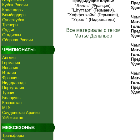
Предыдущие клубы:
Пре
Кубок России
"Лилль" (Франция),
Уда
Календарь
"Штутгарт" (Германия),
Бомбардиры
"Хоффенхайм" (Германия),
Чемп
"Утрехт" (Нидерланды)
Суперкубок
Мат
Тренеры
Гол
Судьи
Все материалы с тегом
Пре
Стадионы
Матье Дельпьер
Уда
Сборная России
Чемп
ЧЕМПИОНАТЫ:
Мат
Гол
Англия
Пре
Германия
Уда
Испания
Италия
Чемп
Франция
Мат
Нидерланды
Гол
Пре
Португалия
Уда
Турция
Беларусь
Казахстан
MLS
Саудовская Аравия
Узбекистан
МЕЖСЕЗОНЬЕ:
Трансферы