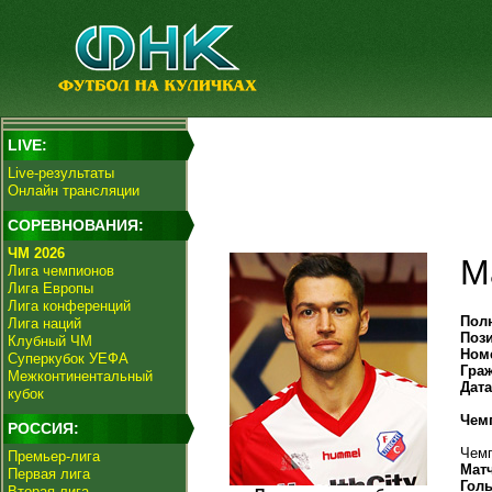
LIVE:
Live-результаты
Онлайн трансляции
СОРЕВНОВАНИЯ:
ЧМ 2026
М
Лига чемпионов
Лига Европы
Лига конференций
Пол
Лига наций
Поз
Клубный ЧМ
Ном
Суперкубок УЕФА
Гра
Межконтинентальный
Дат
кубок
Чем
РОССИЯ:
Чемп
Премьер-лига
Мат
Первая лига
Гол
Вторая лига