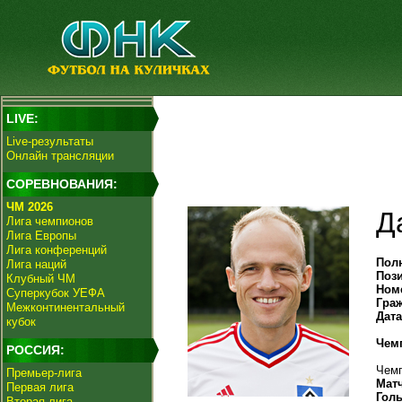
LIVE:
Live-результаты
Онлайн трансляции
СОРЕВНОВАНИЯ:
ЧМ 2026
Д
Лига чемпионов
Лига Европы
Лига конференций
Пол
Лига наций
Поз
Клубный ЧМ
Ном
Суперкубок УЕФА
Гра
Межконтинентальный
Дат
кубок
Чем
РОССИЯ:
Чемп
Премьер-лига
Мат
Первая лига
Гол
Вторая лига