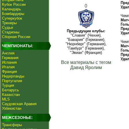
Пре
Кубок России
0
Уда
Календарь
Бомбардиры
Чемп
Суперкубок
Мат
Тренеры
Гол
Судьи
Пре
Предыдущие клубы:
Стадионы
Уда
"Славия" (Чехия),
Сборная России
"Бавария" (Германия),
Чемп
"Нюрнберг" (Германия),
ЧЕМПИОНАТЫ:
Мат
"Гамбург" (Германия),
Гол
"Эвиан" (Франция)
Англия
Пре
Германия
Уда
Все материалы с тегом
Испания
Италия
Давид Яролим
Франция
Нидерланды
Португалия
Турция
Беларусь
Казахстан
MLS
Саудовская Аравия
Узбекистан
МЕЖСЕЗОНЬЕ:
Трансферы