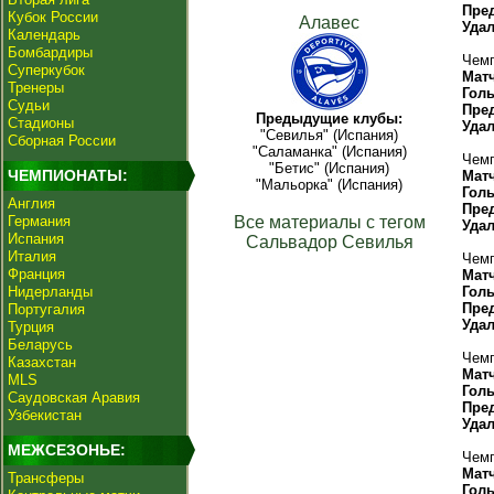
Пре
Кубок России
Алавес
Уда
Календарь
Бомбардиры
Чемп
Суперкубок
Мат
Тренеры
Гол
Судьи
Пре
Предыдущие клубы:
Стадионы
Уда
"Севилья" (Испания)
Сборная России
"Саламанка" (Испания)
Чемп
"Бетис" (Испания)
ЧЕМПИОНАТЫ:
Мат
"Мальорка" (Испания)
Гол
Англия
Пре
Германия
Все материалы с тегом
Уда
Испания
Сальвадор Севилья
Италия
Чемп
Франция
Мат
Нидерланды
Гол
Пре
Португалия
Уда
Турция
Беларусь
Чемп
Казахстан
Мат
MLS
Гол
Саудовская Аравия
Пре
Узбекистан
Уда
МЕЖСЕЗОНЬЕ:
Чемп
Мат
Трансферы
Гол