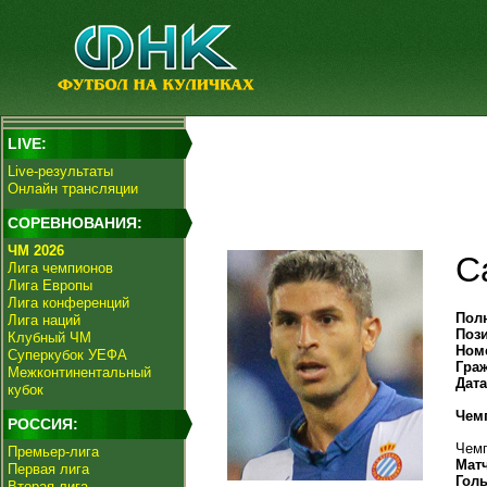
LIVE:
Live-результаты
Онлайн трансляции
СОРЕВНОВАНИЯ:
ЧМ 2026
С
Лига чемпионов
Лига Европы
Лига конференций
Пол
Лига наций
Поз
Клубный ЧМ
Ном
Суперкубок УЕФА
Гра
Межконтинентальный
Дат
кубок
Чем
РОССИЯ:
Чемп
Премьер-лига
Мат
Первая лига
Гол
Вторая лига