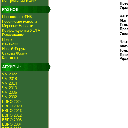
Контрольные матчи
Пре
Уда
РАЗНОЕ:
Чемп
Прогнозы от ФНК
Мат
Российские новости
Гол
Мировые Новости
Пре
Коэффициенты УЕФА
Уда
Голосование
Поиск
Чемп
Вакансии
Мат
Новый Форум
Гол
Старый Форум
Пре
Контакты
Уда
АРХИВЫ:
ЧМ 2022
ЧМ 2018
ЧМ 2014
ЧМ 2010
ЧМ 2006
ЧМ 2002
ЕВРО 2024
ЕВРО 2020
ЕВРО 2016
ЕВРО 2012
ЕВРО 2008
ЕВРО 2004