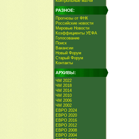
Контрольные матчи
РАЗНОЕ:
Прогнозы от ФНК
Российские новости
Мировые Новости
Коэффициенты УЕФА
Голосование
Поиск
Вакансии
Новый Форум
Старый Форум
Контакты
АРХИВЫ:
ЧМ 2022
ЧМ 2018
ЧМ 2014
ЧМ 2010
ЧМ 2006
ЧМ 2002
ЕВРО 2024
ЕВРО 2020
ЕВРО 2016
ЕВРО 2012
ЕВРО 2008
ЕВРО 2004