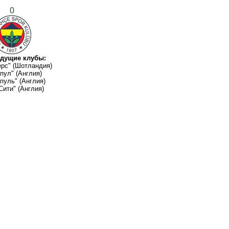
0
дущие клубы:
рс" (Шотландия)
пул" (Англия)
пуль" (Англия)
Сити" (Англия)