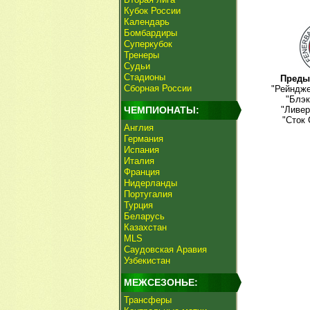
Кубок России
Календарь
Бомбардиры
Суперкубок
Тренеры
Судьи
Стадионы
Преды
Сборная России
"Рейндже
"Блэк
ЧЕМПИОНАТЫ:
"Ливер
"Сток 
Англия
Германия
Испания
Италия
Франция
Нидерланды
Португалия
Турция
Беларусь
Казахстан
MLS
Саудовская Аравия
Узбекистан
МЕЖСЕЗОНЬЕ:
Трансферы