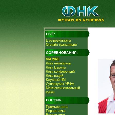
LIVE:
Live-результаты
Онлайн трансляции
СОРЕВНОВАНИЯ:
ЧМ 2026
Лига чемпионов
Лига Европы
Лига конференций
Лига наций
Клубный ЧМ
Суперкубок УЕФА
Межконтинентальный
кубок
РОССИЯ:
Премьер-лига
Первая лига
Вторая лига