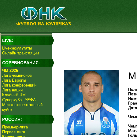
LIVE:
Live-результаты
Онлайн трансляции
СОРЕВНОВАНИЯ:
ЧМ 2026
М
Лига чемпионов
Лига Европы
Лига конференций
Пол
Лига наций
Поз
Клубный ЧМ
Ном
Суперкубок УЕФА
Гра
Межконтинентальный
Дат
кубок
Чем
РОССИЯ:
Чемп
Премьер-лига
Мат
Первая лига
Гол
Вторая лига