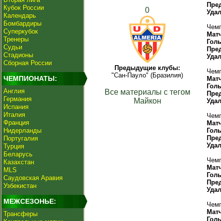
Пре
Кубок России
0
Уда
Календарь
Бомбардиры
Чемп
Суперкубок
Мат
Тренеры
Гол
Судьи
Пре
Стадионы
Уда
Сборная России
Предыдущие клубы:
Чемп
"Сан-Пауло" (Бразилия)
ЧЕМПИОНАТЫ:
Мат
Гол
Англия
Все материалы с тегом
Пре
Германия
Майкон
Уда
Испания
Италия
Чемп
Франция
Мат
Нидерланды
Гол
Пре
Португалия
Уда
Турция
Беларусь
Чемп
Казахстан
Мат
MLS
Гол
Саудовская Аравия
Пре
Узбекистан
Уда
МЕЖСЕЗОНЬЕ:
Чемп
Мат
Трансферы
Гол