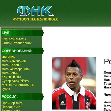
LIVE:
Live-результаты
Онлайн трансляции
СОРЕВНОВАНИЯ:
ЧМ 2026
Р
Лига чемпионов
Лига Европы
Лига конференций
Пол
Лига наций
Поз
Клубный ЧМ
Ном
Суперкубок УЕФА
Гра
Межконтинентальный
Дат
кубок
Чем
РОССИЯ:
Чемп
Премьер-лига
Мат
Первая лига
Гол
Вторая лига