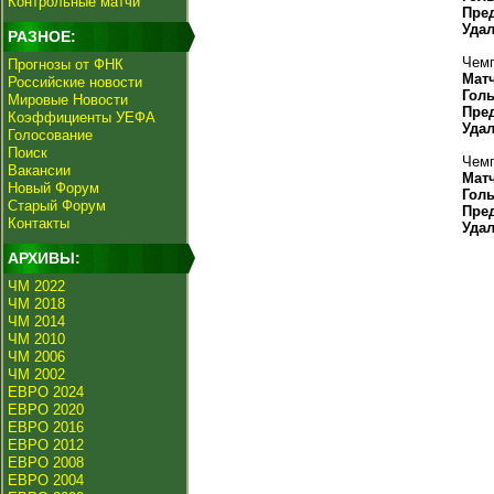
Контрольные матчи
Пре
Уда
РАЗНОЕ:
Чемп
Прогнозы от ФНК
Мат
Российские новости
Гол
Мировые Новости
Пре
Коэффициенты УЕФА
Уда
Голосование
Поиск
Чемп
Вакансии
Мат
Новый Форум
Гол
Старый Форум
Пре
Контакты
Уда
АРХИВЫ:
ЧМ 2022
ЧМ 2018
ЧМ 2014
ЧМ 2010
ЧМ 2006
ЧМ 2002
ЕВРО 2024
ЕВРО 2020
ЕВРО 2016
ЕВРО 2012
ЕВРО 2008
ЕВРО 2004