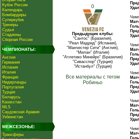
Пре
Кубок России
0
Уда
Календарь
Бомбардиры
Чемп
Суперкубок
Мат
Тренеры
Гол
Судьи
Пре
Предыдущие клубы:
Стадионы
Уда
"Сантос" (Бразилия),
Сборная России
"Реал Мадрид" (Испания),
Чемп
"Манчестер Сити" (Англия),
ЧЕМПИОНАТЫ:
Мат
"Милан" (Италия)
Гол
"Атлетико Минейро" (Бразилия)
Англия
Пре
"Сивасспор" (Турция)
Германия
Уда
"Истанбул" (Турция)
Испания
Италия
Чемп
Все материалы с тегом
Франция
Мат
Нидерланды
Робиньо
Гол
Пре
Португалия
Уда
Турция
Беларусь
Чемп
Казахстан
Мат
MLS
Гол
Саудовская Аравия
Пре
Узбекистан
Уда
МЕЖСЕЗОНЬЕ:
Чемп
Мат
Трансферы
Гол