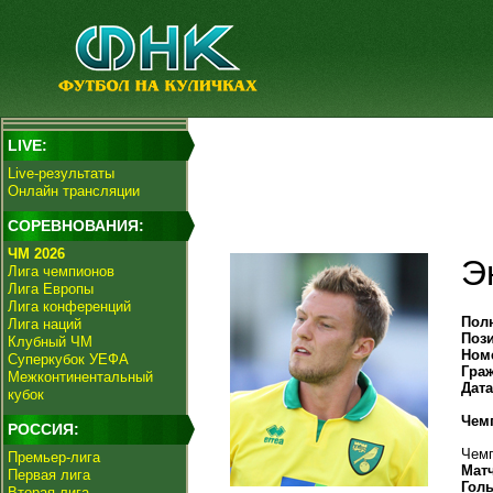
LIVE:
Live-результаты
Онлайн трансляции
СОРЕВНОВАНИЯ:
ЧМ 2026
Э
Лига чемпионов
Лига Европы
Лига конференций
Пол
Лига наций
Поз
Клубный ЧМ
Ном
Суперкубок УЕФА
Гра
Межконтинентальный
Дат
кубок
Чем
РОССИЯ:
Чемп
Премьер-лига
Мат
Первая лига
Гол
Вторая лига