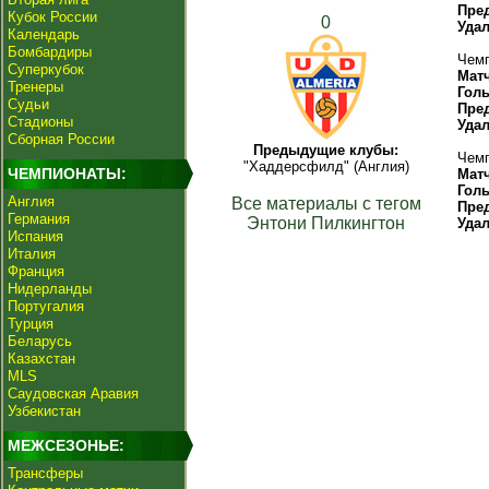
Пре
Кубок России
0
Уда
Календарь
Бомбардиры
Чемп
Суперкубок
Мат
Тренеры
Гол
Судьи
Пре
Стадионы
Уда
Сборная России
Предыдущие клубы:
Чемп
"Хаддерсфилд" (Англия)
ЧЕМПИОНАТЫ:
Мат
Гол
Англия
Все материалы с тегом
Пре
Германия
Энтони Пилкингтон
Уда
Испания
Италия
Франция
Нидерланды
Португалия
Турция
Беларусь
Казахстан
MLS
Саудовская Аравия
Узбекистан
МЕЖСЕЗОНЬЕ:
Трансферы