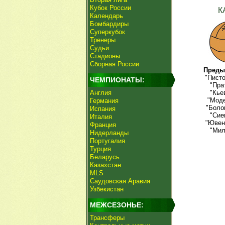
Кубок России
К
Календарь
Бомбардиры
Суперкубок
Тренеры
Судьи
Стадионы
Сборная России
Преды
"Писто
ЧЕМПИОНАТЫ:
"Пра
Англия
"Кье
"Моде
Германия
"Боло
Испания
"Сие
Италия
"Ювен
Франция
"Мил
Нидерланды
Португалия
Турция
Беларусь
Казахстан
MLS
Саудовская Аравия
Узбекистан
МЕЖСЕЗОНЬЕ:
Трансферы