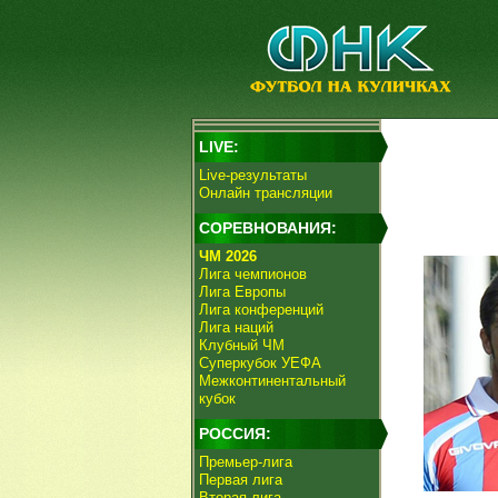
LIVE:
Live-результаты
Онлайн трансляции
СОРЕВНОВАНИЯ:
ЧМ 2026
Лига чемпионов
Лига Европы
Лига конференций
Лига наций
Клубный ЧМ
Суперкубок УЕФА
Межконтинентальный
кубок
РОССИЯ:
Премьер-лига
Первая лига
Вторая лига