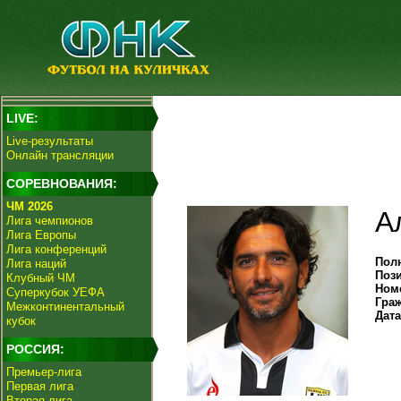
LIVE:
Live-результаты
Онлайн трансляции
СОРЕВНОВАНИЯ:
ЧМ 2026
А
Лига чемпионов
Лига Европы
Лига конференций
Пол
Лига наций
Поз
Клубный ЧМ
Ном
Суперкубок УЕФА
Гра
Межконтинентальный
Дат
кубок
РОССИЯ:
Премьер-лига
Первая лига
Вторая лига