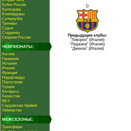
Кубок России
0
Календарь
Бомбардиры
Суперкубок
Тренеры
Судьи
Стадионы
Предыдущие клубы:
Сборная России
"Ливорно" (Италия)
"Реджина" (Италия)
ЧЕМПИОНАТЫ:
"Дженоа" (Италия)
Англия
Германия
Испания
Италия
Франция
Нидерланды
Португалия
Турция
Беларусь
Казахстан
MLS
Саудовская Аравия
Узбекистан
МЕЖСЕЗОНЬЕ:
Трансферы