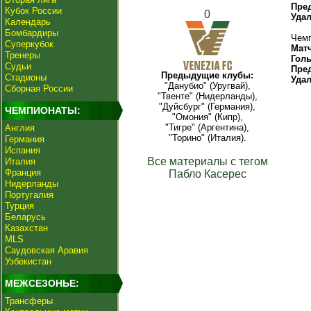
Пре
Кубок России
0
Уда
Календарь
Бомбардиры
Чемп
Суперкубок
Мат
Тренеры
Гол
Судьи
Пре
Предыдущие клубы:
Стадионы
Уда
"Данубио" (Уругвай),
Сборная России
"Твенте" (Нидерланды),
"Дуйсбург" (Германия),
ЧЕМПИОНАТЫ:
"Омония" (Кипр),
"Тигре" (Аргентина),
Англия
"Торино" (Италия).
Германия
Испания
Все материалы с тегом
Италия
Франция
Пабло Касерес
Нидерланды
Португалия
Турция
Беларусь
Казахстан
MLS
Саудовская Аравия
Узбекистан
МЕЖСЕЗОНЬЕ:
Трансферы