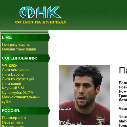
LIVE:
Live-результаты
Онлайн трансляции
СОРЕВНОВАНИЯ:
ЧМ 2026
П
Лига чемпионов
Лига Европы
Лига конференций
Пол
Лига наций
Поз
Клубный ЧМ
Ном
Суперкубок УЕФА
Гра
Межконтинентальный
Дат
кубок
Чем
РОССИЯ:
Чемп
Премьер-лига
Мат
Первая лига
Гол
Вторая лига