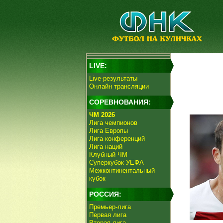
LIVE:
Live-результаты
Онлайн трансляции
СОРЕВНОВАНИЯ:
ЧМ 2026
Лига чемпионов
Лига Европы
Лига конференций
Лига наций
Клубный ЧМ
Суперкубок УЕФА
Межконтинентальный
кубок
РОССИЯ:
Премьер-лига
Первая лига
Вторая лига