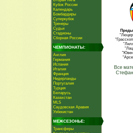
Кубок России
Календарь
Бомбардиры
Суперкубок
Тренеры
Судьи
Преды
Стадионы
"Люцер
Сборная России
"Грассхоп
"Лилл
ЧЕМПИОНАТЫ:
"Лац
"Ювен
Англия
"Арсе
Германия
Испания
Все мат
Италия
Стефан
Франция
Нидерланды
Португалия
Турция
Беларусь
Казахстан
MLS
Саудовская Аравия
Узбекистан
МЕЖСЕЗОНЬЕ:
Трансферы