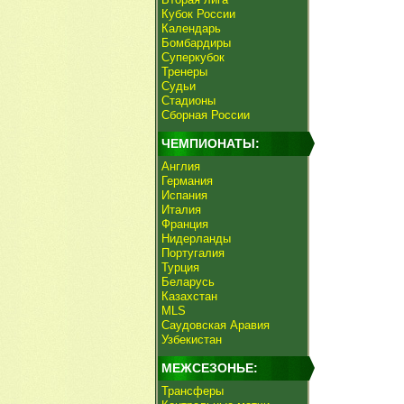
Кубок России
Календарь
Бомбардиры
Суперкубок
Тренеры
Судьи
Стадионы
Сборная России
ЧЕМПИОНАТЫ:
Англия
Германия
Испания
Италия
Франция
Нидерланды
Португалия
Турция
Беларусь
Казахстан
MLS
Саудовская Аравия
Узбекистан
МЕЖСЕЗОНЬЕ:
Трансферы