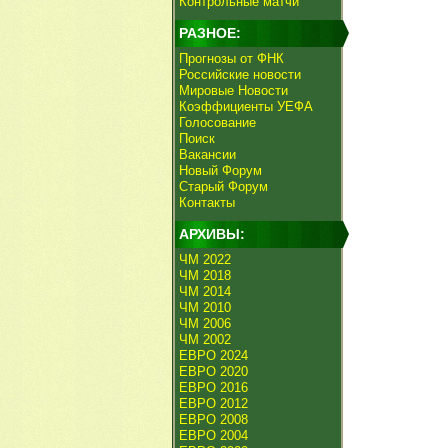
Контрольные матчи
РАЗНОЕ:
Прогнозы от ФНК
Российские новости
Мировые Новости
Коэффициенты УЕФА
Голосование
Поиск
Вакансии
Новый Форум
Старый Форум
Контакты
АРХИВЫ:
ЧМ 2022
ЧМ 2018
ЧМ 2014
ЧМ 2010
ЧМ 2006
ЧМ 2002
ЕВРО 2024
ЕВРО 2020
ЕВРО 2016
ЕВРО 2012
ЕВРО 2008
ЕВРО 2004