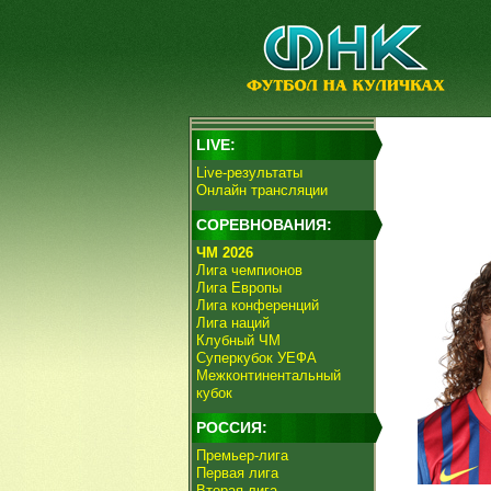
LIVE:
Live-результаты
Онлайн трансляции
СОРЕВНОВАНИЯ:
ЧМ 2026
Лига чемпионов
Лига Европы
Лига конференций
Лига наций
Клубный ЧМ
Суперкубок УЕФА
Межконтинентальный
кубок
РОССИЯ:
Премьер-лига
Первая лига
Вторая лига