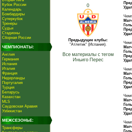
Пре
Кубок России
0
Уда
Календарь
Бомбардиры
Чемп
Суперкубок
Мат
Тренеры
Гол
Судьи
Пре
Стадионы
Уда
Сборная России
Предыдущие клубы:
Чемп
"Атлетик" (Испания).
ЧЕМПИОНАТЫ:
Мат
Гол
Все материалы с тегом
Англия
Пре
Германия
Иньиго Перес
Уда
Испания
Италия
Чемп
Франция
Мат
Нидерланды
Гол
Пре
Португалия
Уда
Турция
Беларусь
Чемп
Казахстан
Мат
MLS
Гол
Саудовская Аравия
Пре
Узбекистан
Уда
МЕЖСЕЗОНЬЕ:
Чемп
Мат
Трансферы
Гол