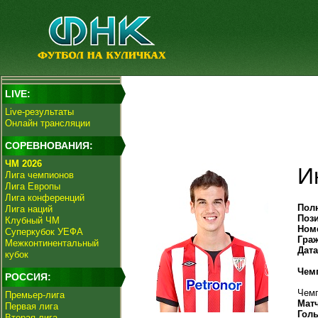
LIVE:
Live-результаты
Онлайн трансляции
СОРЕВНОВАНИЯ:
ЧМ 2026
И
Лига чемпионов
Лига Европы
Лига конференций
Пол
Лига наций
Поз
Клубный ЧМ
Ном
Суперкубок УЕФА
Гра
Межконтинентальный
Дат
кубок
Чем
РОССИЯ:
Чемп
Премьер-лига
Мат
Первая лига
Гол
Вторая лига