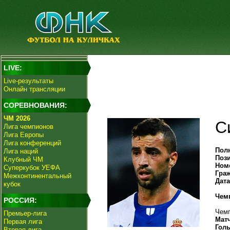
LIVE:
Live-результаты
Онлайн трансляции
СОРЕВНОВАНИЯ:
ЧМ 2026
С
Лига чемпионов
Лига Европы
Лига конференций
Пол
Лига наций
Поз
Клубный ЧМ
Ном
Суперкубок УЕФА
Гра
Межконтинентальный
Дат
кубок
Чем
РОССИЯ:
Чемп
Премьер-лига
Мат
Первая лига
Гол
Вторая лига