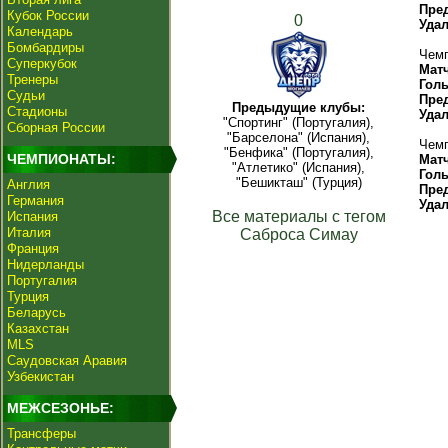
Пре
Кубок России
0
Уда
Календарь
Бомбардиры
Чемп
Суперкубок
Мат
Тренеры
Гол
Судьи
Пре
Предыдущие клубы:
Стадионы
Уда
"Спортинг" (Португалия),
Сборная России
"Барселона" (Испания),
Чемп
"Бенфика" (Португалия),
ЧЕМПИОНАТЫ:
Мат
"Атлетико" (Испания),
Гол
"Бешикташ" (Турция)
Англия
Пре
Германия
Уда
Все материалы с тегом
Испания
Италия
Саброса Симау
Франция
Нидерланды
Португалия
Турция
Беларусь
Казахстан
MLS
Саудовская Аравия
Узбекистан
МЕЖСЕЗОНЬЕ:
Трансферы